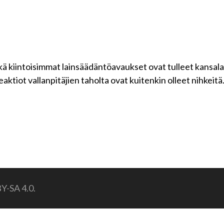
kä kiintoisimmat lainsäädäntöavaukset ovat tulleet kansala
 Reaktiot vallanpitäjien taholta ovat kuitenkin olleet nihke
BY-SA 4.0.