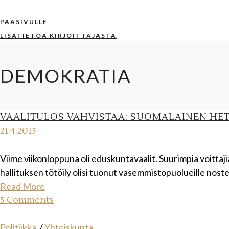
PÄÄSIVULLE
LISÄTIETOA KIRJOITTAJASTA
DEMOKRATIA
VAALITULOS VAHVISTAA: SUOMALAINEN HET
21.4.2015
Viime viikonloppuna oli eduskuntavaalit. Suurimpia voittajia
hallituksen tötöily olisi tuonut vasemmistopuolueille nost
Read More
5 Comments
Politiikka
/
Yhteiskunta