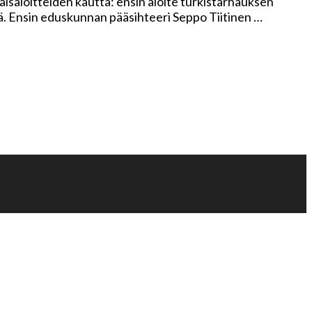
aisaloitteiden kautta: ensin aloite turkistarhauksen
eitä. Ensin eduskunnan pääsihteeri Seppo Tiitinen …