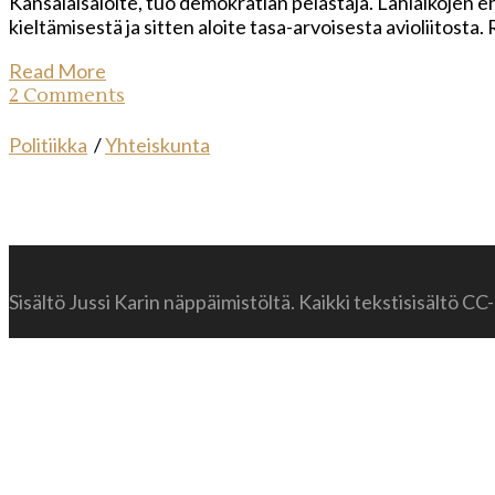
Kansalaisaloite, tuo demokratian pelastaja. Lähiaikojen e
kieltämisestä ja sitten aloite tasa-arvoisesta avioliitosta
Read More
2 Comments
Politiikka
/
Yhteiskunta
Sisältö Jussi Karin näppäimistöltä. Kaikki tekstisisältö CC