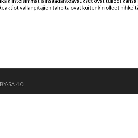
hkä kiintoisimmat lainsäädäntöavaukset ovat tulleet kansal
. Reaktiot vallanpitäjien taholta ovat kuitenkin olleet nihk
-BY-SA 4.0.