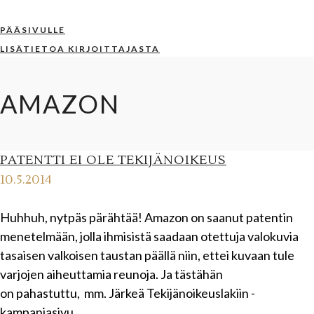
PÄÄSIVULLE
LISÄTIETOA KIRJOITTAJASTA
AMAZON
PATENTTI EI OLE TEKIJÄNOIKEUS
10.5.2014
Huhhuh, nytpäs pärähtää! Amazon on saanut patentin
menetelmään, jolla ihmisistä saadaan otettuja valokuvia
tasaisen valkoisen taustan päällä niin, ettei kuvaan tule
varjojen aiheuttamia reunoja. Ja tästähän
on pahastuttu, mm. Järkeä Tekijänoikeuslakiin -
kampanjasivu …