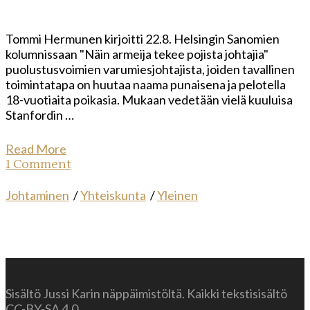
Tommi Hermunen kirjoitti 22.8. Helsingin Sanomien
kolumnissaan "Näin armeija tekee pojista johtajia"
puolustusvoimien varumiesjohtajista, joiden tavallinen
toimintatapa on huutaa naama punaisena ja pelotella
18-vuotiaita poikasia. Mukaan vedetään vielä kuuluisa
Stanfordin …
Read More
1 Comment
Johtaminen
/
Yhteiskunta
/
Yleinen
Sisältö Jussi Karin näppäimistöltä. Kaikki tekstisisältö
CC-BY-SA 4.0.