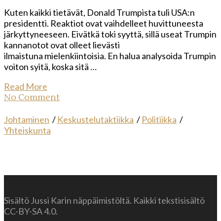
Kuten kaikki tietävät, Donald Trumpista tuli USA:n
presidentti. Reaktiot ovat vaihdelleet huvittuneesta
järkyttyneeseen. Eivätkä toki syyttä, sillä useat Trumpin
kannanotot ovat olleet lievästi
ilmaistuna mielenkiintoisia. En halua analysoida Trumpin
voiton syitä, koska sitä …
Read More
No Comment
Johtaminen
/
Keskustelutaktiikka
/
Politiikka
/
Yhteiskunta
Sisältö Jussi Karin näppäimistöltä. Kaikki tekstisisältö
CC-BY-SA 4.0.