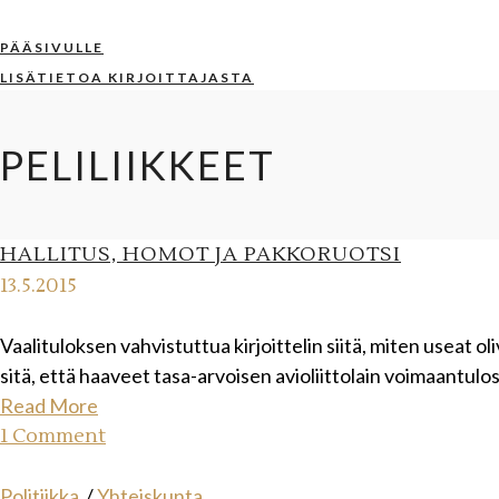
PÄÄSIVULLE
LISÄTIETOA KIRJOITTAJASTA
PELILIIKKEET
HALLITUS, HOMOT JA PAKKORUOTSI
13.5.2015
Vaalituloksen vahvistuttua kirjoittelin siitä, miten useat 
sitä, että haaveet tasa-arvoisen avioliittolain voimaantul
Read More
1 Comment
Politiikka
/
Yhteiskunta