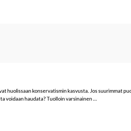
olivat huolissaan konservatismin kasvusta. Jos suurimmat pu
osta voidaan haudata? Tuolloin varsinainen …