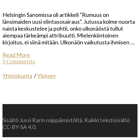
Helsingin Sanomissa oli artikkeli "Rumuus on
länsimaiden uusi elintasosairaus". Jutussa kolme nuorta
naista keskustelee ja pohtii, onko ulkonäöstä tullut
aiempaa tärkeämpi attribuutti. Mielenkiintoinen
kirjoitus, ei siinä mitään. Ulkonäön vaikutusta ihmisen …
Read More
3 Comments
Yhteiskunta
/
Yleinen
Sisältö Jussi Karin näppäimistöltä. Kaikki tekstisisältö
CC-BY-SA 4.0.