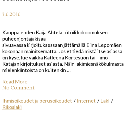
3.6.2016
Kauppalehden Kaija Ahtela tötöili kokoomuksen
puheenjohtajakisaa
sivuavassa kirjoituksessaan jättämällä Elina Lepomäen
kokonaan mainitsematta. Jos et tiedä mistä itse asiassa
on kyse, lue vaikka Katleena Kortesuon tai Timo
Katajan kirjoitukset asiasta. Näin lakimiesnäkökulmasta
mielenkiintoista on kuitenkin …
Read More
No Comment
Ihmisoikeudet ja perusoikeudet
/
Internet
/
Laki
/
Rikoslaki