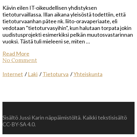
Kävin eilen IT-oikeudellisen yhdistyksen
tietoturvaillassa. Illan aikana yleisöstä todettiin, että
tietoturvaanhan pätee nk. liito-oravaperiaate, eli
vedotaan "tietoturvasyihin", kun halutaan torpata jokin
uudistusprojekti esimerkiksi pelkän muutosvastarinnan
vuoksi. Tästä tuli mieleeni se, miten …
Read More
No Comment
Internet
/
Laki
/
Tietoturva
/
Yhteiskunta
Sisältö Jussi Karin näppäimistöltä. Kaikki tekstisisältö
CC-BY-SA 4.0.