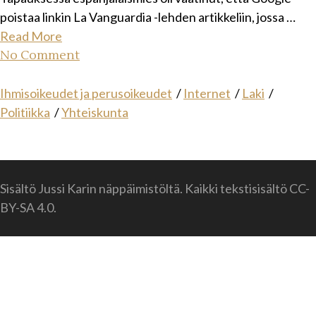
poistaa linkin La Vanguardia -lehden artikkeliin, jossa …
Read More
No Comment
Ihmisoikeudet ja perusoikeudet
/
Internet
/
Laki
/
Politiikka
/
Yhteiskunta
Sisältö Jussi Karin näppäimistöltä. Kaikki tekstisisältö CC-
BY-SA 4.0.