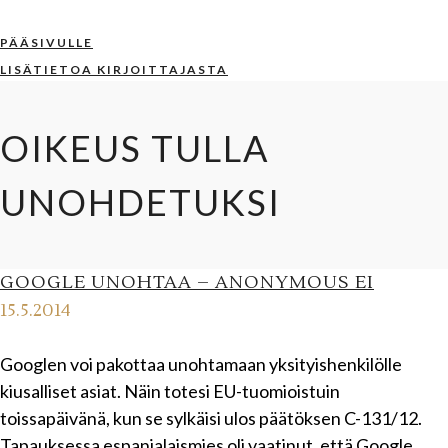
PÄÄSIVULLE
LISÄTIETOA KIRJOITTAJASTA
OIKEUS TULLA
UNOHDETUKSI
GOOGLE UNOHTAA – ANONYMOUS EI
15.5.2014
Googlen voi pakottaa unohtamaan yksityishenkilölle
kiusalliset asiat. Näin totesi EU-tuomioistuin
toissapäivänä, kun se sylkäisi ulos päätöksen C-131/12.
Tapauksessa espanjalaismies oli vaatinut, että Google