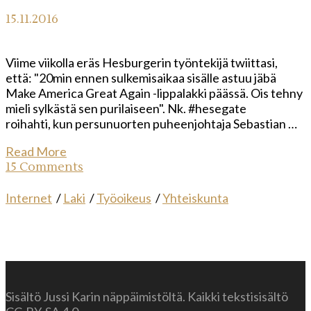
15.11.2016
Viime viikolla eräs Hesburgerin työntekijä twiittasi,
että: "20min ennen sulkemisaikaa sisälle astuu jäbä
Make America Great Again -lippalakki päässä. Ois tehny
mieli sylkästä sen purilaiseen". Nk. #hesegate
roihahti, kun persunuorten puheenjohtaja Sebastian …
Read More
15 Comments
Internet
/
Laki
/
Työoikeus
/
Yhteiskunta
Sisältö Jussi Karin näppäimistöltä. Kaikki tekstisisältö