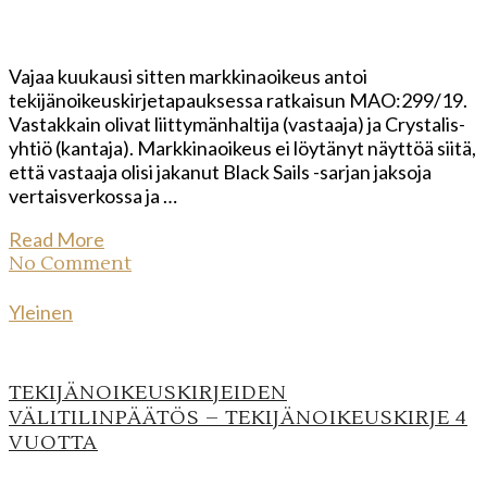
Vajaa kuukausi sitten markkinaoikeus antoi
tekijänoikeuskirjetapauksessa ratkaisun MAO:299/19.
Vastakkain olivat liittymänhaltija (vastaaja) ja Crystalis-
yhtiö (kantaja). Markkinaoikeus ei löytänyt näyttöä siitä,
että vastaaja olisi jakanut Black Sails -sarjan jaksoja
vertaisverkossa ja …
Read More
No Comment
Yleinen
TEKIJÄNOIKEUSKIRJEIDEN
VÄLITILINPÄÄTÖS – TEKIJÄNOIKEUSKIRJE 4
VUOTTA