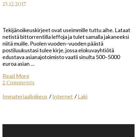
23.12.2017
Tekijänoikeuskirjeet ovat useimmille tuttu aihe. Lataat
netistä bittorrentilla leffoja ja tulet samalla jakaneeksi
niitä muille. Puolen vuoden–vuoden päästä
postiluukustasi tulee kirje, jossa elokuvayhtiötä
edustava asianajotoimisto vaatii sinulta 500–5000
euroa asian …
Read More
2 Comments
Immateriaalioikeus
/
Internet
/
Laki