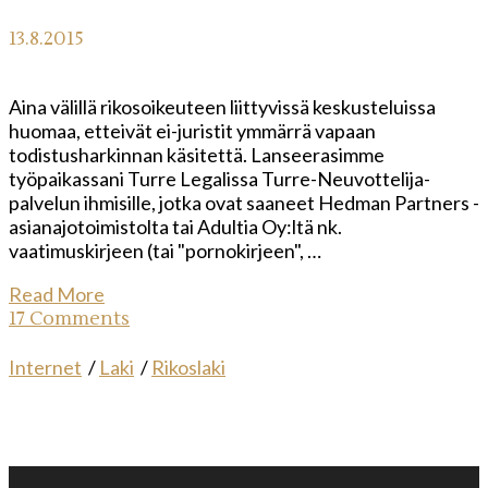
13.8.2015
Aina välillä rikosoikeuteen liittyvissä keskusteluissa
huomaa, etteivät ei-juristit ymmärrä vapaan
todistusharkinnan käsitettä. Lanseerasimme
työpaikassani Turre Legalissa Turre-Neuvottelija-
palvelun ihmisille, jotka ovat saaneet Hedman Partners -
asianajotoimistolta tai Adultia Oy:ltä nk.
vaatimuskirjeen (tai "pornokirjeen", …
Read More
17 Comments
Internet
/
Laki
/
Rikoslaki