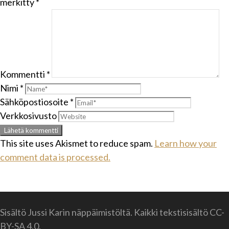
merkitty
*
Kommentti
*
Nimi
*
Sähköpostiosoite
*
Verkkosivusto
This site uses Akismet to reduce spam.
Learn how your
comment data is processed.
Sisältö Jussi Karin näppäimistöltä. Kaikki tekstisisältö CC-
BY-SA 4.0.