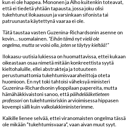
kun ei ole happea. Mononen ja Alho kuitenkin toteavat,
että ei tiedetä yhtään tapausta, jossa joku olisi
tukehtunut ilokaasuun ja varsinkaan sifonista tai
patruunasta käytettynä vaaraa ei ole.
Tätä taustaa vasten Guzenina-Richardsonin asenne on
kovin… suomalainen.
”Eihän tämä nyt vielä ole
ongelma, mutta se
voisi
olla, joten se täytyy kieltää!”
Ilokaasu-uutisia lukiessa on huomattavissa, ettei kukaan
oikeastaan osaa nimetä mitään konkreettista syytä
kieltohaluille, ellei abstrakteja ja totuuteen
perustumattomia tukehtumisvaaraheittoja oteta
huomioon. En nyt toki tahtoisi väheksyä ministeri
Guzenina-Richardsonin ylioppilaan papereita, mutta
hämähäkkivaistoni sanoo, että
päihdelääketieteen
professori
on tukehtumisriskin arvioimisessa hippasen
kovempi sälli kuin valkolakkiministerimme.
Kaikille lienee selvää, ettei viranomaisten ongelma tässä
ole mikään ”tukehtumisvaara”, vaan aivan muut syyt.