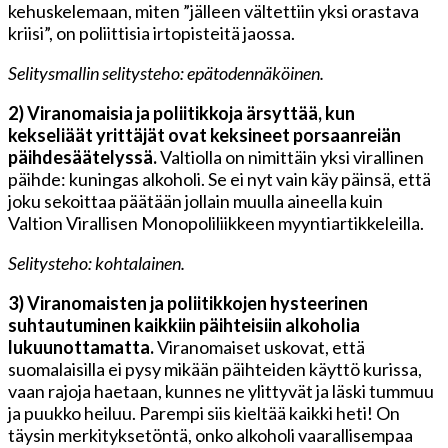
kehuskelemaan, miten ”jälleen vältettiin yksi orastava
kriisi”, on poliittisia irtopisteitä jaossa.
Selitysmallin selitysteho: epätodennäköinen.
2) Viranomaisia ja poliitikkoja ärsyttää, kun
kekseliäät yrittäjät ovat keksineet porsaanreiän
päihdesäätelyssä.
Valtiolla on nimittäin yksi virallinen
päihde: kuningas alkoholi. Se ei nyt vain käy päinsä, että
joku sekoittaa päätään jollain muulla aineella kuin
Valtion Virallisen Monopoliliikkeen myyntiartikkeleilla.
Selitysteho: kohtalainen.
3) Viranomaisten ja poliitikkojen hysteerinen
suhtautuminen kaikkiin päihteisiin alkoholia
lukuunottamatta.
Viranomaiset uskovat, että
suomalaisilla ei pysy mikään päihteiden käyttö kurissa,
vaan rajoja haetaan, kunnes ne ylittyvät ja läski tummuu
ja puukko heiluu. Parempi siis kieltää kaikki heti! On
täysin merkityksetöntä, onko alkoholi vaarallisempaa