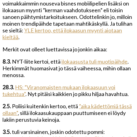
voimakkaimmin nouseva bisnes mobiilipelien lisäksi on
ilokaasun myynti ”kerman vaahdotukseen” eli toisin
sanoen päihtymistarkoitukseen. Odottelinkin jo, milloin
moinen trendipäihde tapetaan mahtikäskyllä. Ja tulihan
se sieltä:
YLE kertoo, että ilokaasun myynti aiotaan
kieltää
.
Merkit ovat olleet luettavissa jo jonkin aikaa:
8.3.
NYT-liite kertoi, että
ilokaasusta tuli muotipäihde
.
Herkimmät huomasivat jo tässä vaiheessa, mihin ollaan
menossa.
28.3.
HS: ”Viranomaisten mukaan ilokaasuun voi
tukehtua”
. Nyt pitäisi kaikkien jo pikku hiljaa havahtua.
2.5.
Poliisi kuitenkin kertoo, että
”aika kädettömiä tässä
ollaan”
, sillä ilokaasukauppaan puuttumiseen ei löydy
lakiin perustuvia keinoja.
3.5.
tuli varsinainen, joskin odotettu pommi: