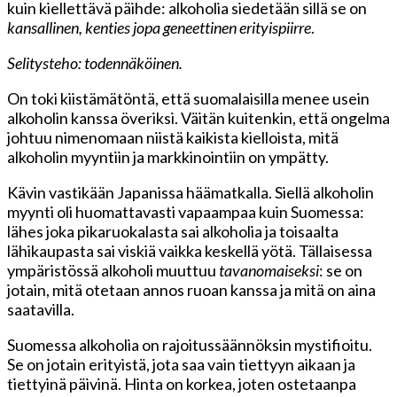
kuin kiellettävä päihde: alkoholia siedetään sillä se on
kansallinen, kenties jopa geneettinen erityispiirre
.
Selitysteho: todennäköinen.
On toki kiistämätöntä, että suomalaisilla menee usein
alkoholin kanssa överiksi. Väitän kuitenkin, että ongelma
johtuu nimenomaan niistä kaikista kielloista, mitä
alkoholin myyntiin ja markkinointiin on ympätty.
Kävin vastikään Japanissa häämatkalla. Siellä alkoholin
myynti oli huomattavasti vapaampaa kuin Suomessa:
lähes joka pikaruokalasta sai alkoholia ja toisaalta
lähikaupasta sai viskiä vaikka keskellä yötä. Tällaisessa
ympäristössä alkoholi muuttuu
tavanomaiseksi
: se on
jotain, mitä otetaan annos ruoan kanssa ja mitä on aina
saatavilla.
Suomessa alkoholia on rajoitussäännöksin mystifioitu.
Se on jotain erityistä, jota saa vain tiettyyn aikaan ja
tiettyinä päivinä. Hinta on korkea, joten ostetaanpa