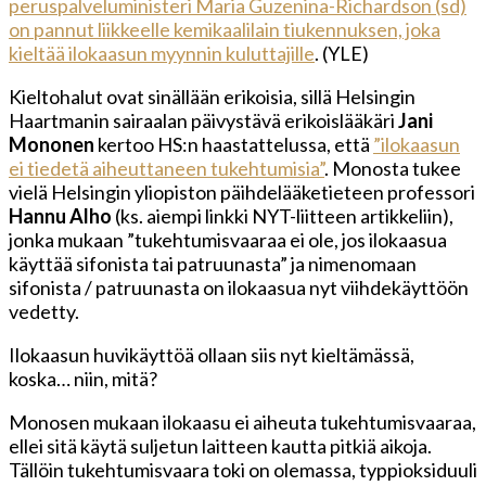
peruspalveluministeri Maria Guzenina-Richardson (sd)
on pannut liikkeelle kemikaalilain tiukennuksen, joka
kieltää ilokaasun myynnin kuluttajille
. (YLE)
Kieltohalut ovat sinällään erikoisia, sillä Helsingin
Haartmanin sairaalan päivystävä erikoislääkäri
Jani
Mononen
kertoo HS:n haastattelussa, että
”ilokaasun
ei tiedetä aiheuttaneen tukehtumisia”
. Monosta tukee
vielä Helsingin yliopiston päihdelääketieteen professori
Hannu Alho
(ks. aiempi linkki NYT-liitteen artikkeliin),
jonka mukaan ”tukehtumisvaaraa ei ole, jos ilokaasua
käyttää sifonista tai patruunasta” ja nimenomaan
sifonista / patruunasta on ilokaasua nyt viihdekäyttöön
vedetty.
Ilokaasun huvikäyttöä ollaan siis nyt kieltämässä,
koska… niin, mitä?
Monosen mukaan ilokaasu ei aiheuta tukehtumisvaaraa,
ellei sitä käytä suljetun laitteen kautta pitkiä aikoja.
Tällöin tukehtumisvaara toki on olemassa, typpioksiduuli