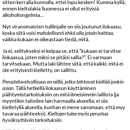
sitten kerralla kunnolla, ettei lopu kesken! Kumma kyllä,
ennen kieltolakia Suomessa ei ollut erityisiä
alkoholiongelmia…
Nyt viranomaisten tulilinjalle on siis joutunut ilokaasu,
koska siitä
voisi mahdollisesti ehkä olla jotain haittaa
,
vaikka kukaan ei oikeastaan tiedä, mitä.
Ja ei, selitykseksi ei kelpaa se, että ”kukaan ei tarvitse
ilokaasua, joten miksi se pitäisi sallia?”. Ei varmaan
tarvitsekaan. Mutta laki lähtee siitä, että kaikki, mitä ei
ole erityisesti kielletty, on sallittu.
Perusteluvelvollisuus on niillä, jotka tahtovat kieltää jonkin
asian
. Tällä hetkellä ilokaasun käyttäminen
päihtymistarkoituksiin on mitä ilmeisimmin laillista (ja
myyntikin taiteilee lain harmaalla alueella; ei siis
kielletyllä alueella, kunhan ei mene sanomaan, että myy
tavaraa päihteeksi).
Kieltojen tulee myös perustua
hyväksyttäviin tarkoituksiin.