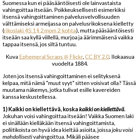
Suomessa kun ei pääsääntöisesti ole lainvastaista
vahingoittaa itseään. Poikkeuksellisesti esimerkiksi
itsensä vahingoittaminen palvelusvelvollisuuden
välttämiseksi armeijassa on palvelusrikoksena kielletty
(
rikoslaki 45:1 § 2 mom 2-kohta
), mutta pääsääntöisesti
itseään saa kyllä viillellä, murjoa ja äärimmäisenä vaikka
tappaa itsensä, jos siltä tuntuu.
Kuva
Ephemeral Scraps @ Flickr
,
CC BY 2.0
. Ilokaasua
vuodelta 1884.
Joten jos itsensä vahingoittaminen ei selityksenä
kelpaa, mitä nämä ”muut syyt” sitten voisivat olla? Tässä
muutama näkemys, jotka tulivat esille kavereiden
kanssa keskustellessa.
1) Kaikki on kiellettävä, koska
kaikki on kiellettävä
.
Jokuhan voisi vahingoittaa itseään! Vaikka Suomen laki
ei sinällään kielläkään itsensä vahingoittamista,
poliitikoista on hyvä idea kieltää asioita, joissa
joku voisi
mahdollisesti
vahingoittua. Mikäli pääsee