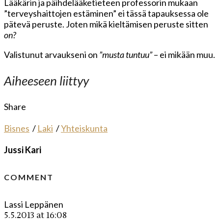
Lääkärin ja päihdelääketieteen professorin mukaan
”terveyshaittojen estäminen” ei tässä tapauksessa ole
pätevä peruste. Joten mikä kieltämisen peruste sitten
on?
Valistunut arvaukseni on
”musta tuntuu”
– ei mikään muu.
Aiheeseen liittyy
Share
Bisnes
/
Laki
/
Yhteiskunta
Jussi Kari
COMMENT
Lassi Leppänen
5.5.2013 at 16:08