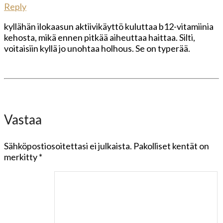
Reply
kyllähän ilokaasun aktiivikäyttö kuluttaa b12-vitamiinia
kehosta, mikä ennen pitkää aiheuttaa haittaa. Silti,
voitaisiin kyllä jo unohtaa holhous. Se on typerää.
Vastaa
Sähköpostiosoitettasi ei julkaista.
Pakolliset kentät on
merkitty
*