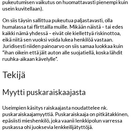
pukeutumisen vaikutus on huomattavasti pienempi kuin
usein kuvitellaan).
On siis täysin sallittua pukeutua paljastavasti, olla
humalassa tai flirttailla muille. Mikään näistä – tai edes
kaikki nämä yhdessä – eivät ole kiellettyä riskinottoa,
eikä niitä sen vuoksi voida lukea henkilöä vastaan.
Juridisesti niiden painoarvo on siis samaa luokkaa kuin
“ihan oikein että jäit auton alle suojatiellä, koska lähdit
ruuhka-aikaan kävelylle”.
Tekijä
Myytti puskaraiskaajasta
Useimpien käsitys raiskaajasta noudattelee nk.
puskaraiskaajamyyttiä. Puskaraiskaaja on pitkätakkinen,
epäsiisti mieshenkilö, joka vaanii lenkkipolun varressa
puskassa ohi juoksevia lenkkeilijätyttöjä.