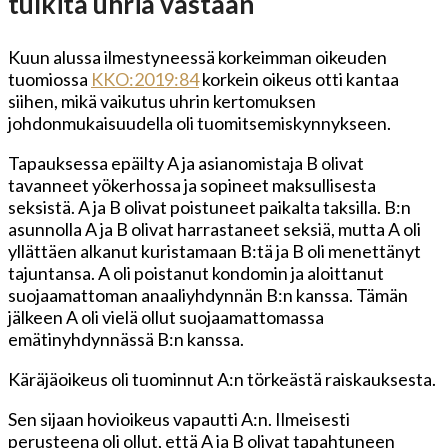
tulkita uhria vastaan
Kuun alussa ilmestyneessä korkeimman oikeuden
tuomiossa
KKO:2019:84
korkein oikeus otti kantaa
siihen, mikä vaikutus uhrin kertomuksen
johdonmukaisuudella oli tuomitsemiskynnykseen.
Tapauksessa epäilty A ja asianomistaja B olivat
tavanneet yökerhossa ja sopineet maksullisesta
seksistä. A ja B olivat poistuneet paikalta taksilla. B:n
asunnolla A ja B olivat harrastaneet seksiä, mutta A oli
yllättäen alkanut kuristamaan B:tä ja B oli menettänyt
tajuntansa. A oli poistanut kondomin ja aloittanut
suojaamattoman anaaliyhdynnän B:n kanssa. Tämän
jälkeen A oli vielä ollut suojaamattomassa
emätinyhdynnässä B:n kanssa.
Käräjäoikeus oli tuominnut A:n törkeästä raiskauksesta.
Sen sijaan hovioikeus vapautti A:n. Ilmeisesti
perusteena oli ollut, että A ja B olivat tapahtuneen