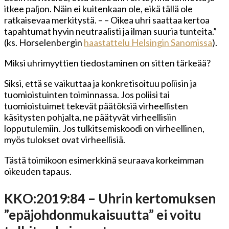
itkee paljon. Näin ei kuitenkaan ole, eikä tällä ole
ratkaisevaa merkitystä. – – Oikea uhri saattaa kertoa
tapahtumat hyvin neutraalisti ja ilman suuria tunteita.”
(ks. Horselenbergin
haastattelu Helsingin Sanomissa
).
Miksi uhrimyyttien tiedostaminen on sitten tärkeää?
Siksi, että se vaikuttaa ja konkretisoituu poliisin ja
tuomioistuinten toiminnassa. Jos poliisi tai
tuomioistuimet tekevät päätöksiä virheellisten
käsitysten pohjalta, ne päätyvät virheellisiin
lopputulemiin. Jos tulkitsemiskoodi on virheellinen,
myös tulokset ovat virheellisiä.
Tästä toimikoon esimerkkinä seuraava korkeimman
oikeuden tapaus.
KKO:2019:84 – Uhrin kertomuksen
”epäjohdonmukaisuutta” ei voitu