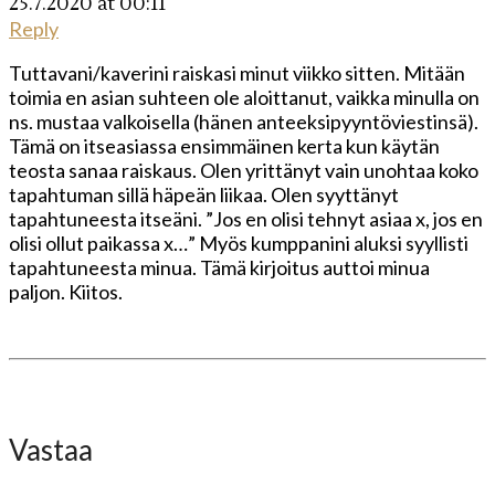
25.7.2020 at 00:11
Reply
Tuttavani/kaverini raiskasi minut viikko sitten. Mitään
toimia en asian suhteen ole aloittanut, vaikka minulla on
ns. mustaa valkoisella (hänen anteeksipyyntöviestinsä).
Tämä on itseasiassa ensimmäinen kerta kun käytän
teosta sanaa raiskaus. Olen yrittänyt vain unohtaa koko
tapahtuman sillä häpeän liikaa. Olen syyttänyt
tapahtuneesta itseäni. ”Jos en olisi tehnyt asiaa x, jos en
olisi ollut paikassa x…” Myös kumppanini aluksi syyllisti
tapahtuneesta minua. Tämä kirjoitus auttoi minua
paljon. Kiitos.
Vastaa