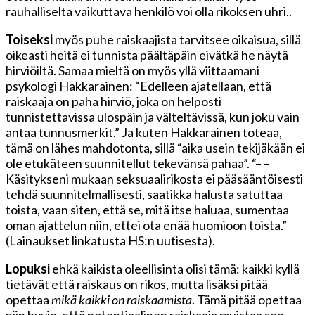
rauhalliselta vaikuttava henkilö voi olla rikoksen uhri..
Toiseksi
myös puhe raiskaajista tarvitsee oikaisua, sillä
oikeasti heitä ei tunnista päältäpäin eivätkä he näytä
hirviöiltä. Samaa mieltä on myös yllä viittaamani
psykologi Hakkarainen: “Edelleen ajatellaan, että
raiskaaja on paha hirviö, joka on helposti
tunnistettavissa ulospäin ja välteltävissä, kun joku vain
antaa tunnusmerkit.” Ja kuten Hakkarainen toteaa,
tämä on lähes mahdotonta, sillä “aika usein tekijäkään ei
ole etukäteen suunnitellut tekevänsä pahaa”. “– –
Käsitykseni mukaan seksuaalirikosta ei pääsääntöisesti
tehdä suunnitelmallisesti, saatikka halusta satuttaa
toista, vaan siten, että se, mitä itse haluaa, sumentaa
oman ajattelun niin, ettei ota enää huomioon toista.”
(Lainaukset linkatusta HS:n uutisesta).
Lopuksi
ehkä kaikista oleellisinta olisi tämä: kaikki kyllä
tietävät että raiskaus on rikos, mutta lisäksi pitää
opettaa
mikä kaikki on raiskaamista
. Tämä pitää opettaa
niin hyvin, että potentiaalinen raiskaaja muistaa sen