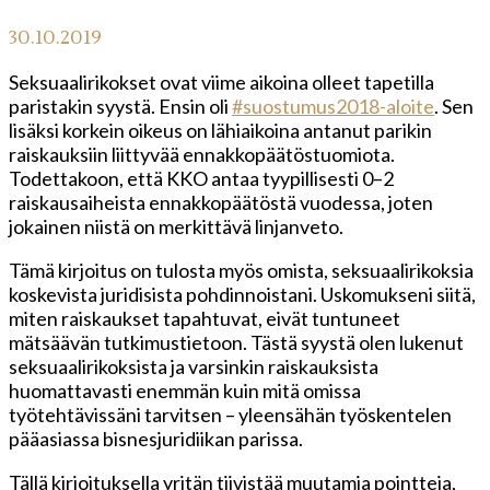
30.10.2019
Seksuaalirikokset ovat viime aikoina olleet tapetilla
paristakin syystä. Ensin oli
#suostumus2018-aloite
. Sen
lisäksi korkein oikeus on lähiaikoina antanut parikin
raiskauksiin liittyvää ennakkopäätöstuomiota.
Todettakoon, että KKO antaa tyypillisesti 0–2
raiskausaiheista ennakkopäätöstä vuodessa, joten
jokainen niistä on merkittävä linjanveto.
Tämä kirjoitus on tulosta myös omista, seksuaalirikoksia
koskevista juridisista pohdinnoistani. Uskomukseni siitä,
miten raiskaukset tapahtuvat, eivät tuntuneet
mätsäävän tutkimustietoon. Tästä syystä olen lukenut
seksuaalirikoksista ja varsinkin raiskauksista
huomattavasti enemmän kuin mitä omissa
työtehtävissäni tarvitsen – yleensähän työskentelen
pääasiassa bisnesjuridiikan parissa.
Tällä kirjoituksella yritän tiivistää muutamia pointteja,