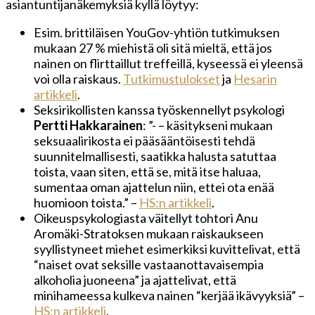
asiantuntijanäkemyksiä kyllä löytyy:
Esim. brittiläisen YouGov-yhtiön tutkimuksen
mukaan 27 % miehistä oli sitä mieltä, että jos
nainen on flirttaillut treffeillä, kyseessä ei yleensä
voi olla raiskaus.
Tutkimustulokset
ja
Hesarin
artikkeli
.
Seksirikollisten kanssa työskennellyt psykologi
Pertti Hakkarainen
: ”- – käsitykseni mukaan
seksuaalirikosta ei pääsääntöisesti tehdä
suunnitelmallisesti, saatikka halusta satuttaa
toista, vaan siten, että se, mitä itse haluaa,
sumentaa oman ajattelun niin, ettei ota enää
huomioon toista.” –
HS:n artikkeli
.
Oikeuspsykologiasta väitellyt tohtori Anu
Aromäki-Stratoksen mukaan raiskaukseen
syyllistyneet miehet esimerkiksi kuvittelivat, että
“naiset ovat seksille vastaanottavaisempia
alkoholia juoneena” ja ajattelivat, että
minihameessa kulkeva nainen “kerjää ikävyyksiä” –
HS:n artikkeli
.