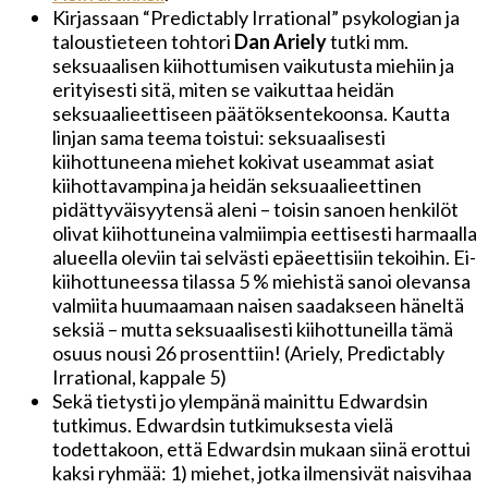
Kirjassaan “Predictably Irrational” psykologian ja
taloustieteen tohtori
Dan Ariely
tutki mm.
seksuaalisen kiihottumisen vaikutusta miehiin ja
erityisesti sitä, miten se vaikuttaa heidän
seksuaalieettiseen päätöksentekoonsa. Kautta
linjan sama teema toistui: seksuaalisesti
kiihottuneena miehet kokivat useammat asiat
kiihottavampina ja heidän seksuaalieettinen
pidättyväisyytensä aleni – toisin sanoen henkilöt
olivat kiihottuneina valmiimpia eettisesti harmaalla
alueella oleviin tai selvästi epäeettisiin tekoihin. Ei-
kiihottuneessa tilassa 5 % miehistä sanoi olevansa
valmiita huumaamaan naisen saadakseen häneltä
seksiä – mutta seksuaalisesti kiihottuneilla tämä
osuus nousi 26 prosenttiin! (Ariely, Predictably
Irrational, kappale 5)
Sekä tietysti jo ylempänä mainittu Edwardsin
tutkimus. Edwardsin tutkimuksesta vielä
todettakoon, että Edwardsin mukaan siinä erottui
kaksi ryhmää: 1) miehet, jotka ilmensivät naisvihaa