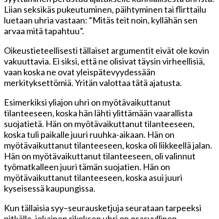
Liian seksikäs pukeutuminen, päihtyminen tai flirttailu
luetaan uhria vastaan: “Mitäs teit noin, kyllähän sen
arvaa mitä tapahtuu”.
Oikeustieteellisesti tällaiset argumentit eivät ole kovin
vakuuttavia. Ei siksi, että ne olisivat täysin virheellisiä,
vaan koska ne ovat yleispätevyydessään
merkityksettömiä. Yritän valottaa tätä ajatusta.
Esimerkiksi yliajon uhri on myötävaikuttanut
tilanteeseen, koska hän lähti ylittämään vaarallista
suojatietä. Hän on myötävaikuttanut tilanteeseen,
koska tuli paikalle juuri ruuhka-aikaan. Hän on
myötävaikuttanut tilanteeseen, koska oli liikkeellä jalan.
Hän on myötävaikuttanut tilanteeseen, oli valinnut
työmatkalleen juuri tämän suojatien. Hän on
myötävaikuttanut tilanteeseen, koska asui juuri
kyseisessä kaupungissa.
Kun tällaisia syy–seurausketjuja seurataan tarpeeksi
pitkälle, jokainen rikoksen uhri on osasyyllinen