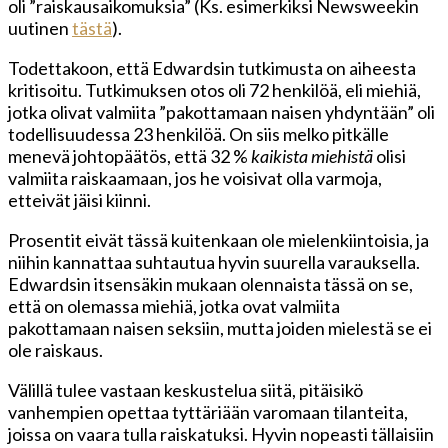
oli ”raiskausaikomuksia” (Ks. esimerkiksi Newsweekin
uutinen
tästä
).
Todettakoon, että Edwardsin tutkimusta on aiheesta
kritisoitu. Tutkimuksen otos oli 72 henkilöä, eli miehiä,
jotka olivat valmiita ”pakottamaan naisen yhdyntään” oli
todellisuudessa 23 henkilöä. On siis melko pitkälle
menevä johtopäätös, että 32 %
kaikista miehistä
olisi
valmiita raiskaamaan, jos he voisivat olla varmoja,
etteivät jäisi kiinni.
Prosentit eivät tässä kuitenkaan ole mielenkiintoisia, ja
niihin kannattaa suhtautua hyvin suurella varauksella.
Edwardsin itsensäkin mukaan olennaista tässä on se,
että on olemassa miehiä, jotka ovat valmiita
pakottamaan naisen seksiin, mutta joiden mielestä se ei
ole raiskaus.
Välillä tulee vastaan keskustelua siitä, pitäisikö
vanhempien opettaa tyttäriään varomaan tilanteita,
joissa on vaara tulla raiskatuksi. Hyvin nopeasti tällaisiin