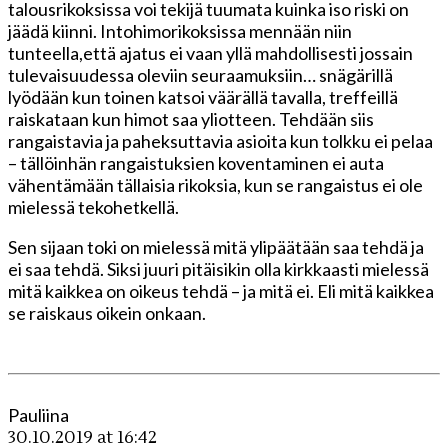
talousrikoksissa voi tekijä tuumata kuinka iso riski on
jäädä kiinni. Intohimorikoksissa mennään niin
tunteella,että ajatus ei vaan yllä mahdollisesti jossain
tulevaisuudessa oleviin seuraamuksiin… snägärillä
lyödään kun toinen katsoi väärällä tavalla, treffeillä
raiskataan kun himot saa yliotteen. Tehdään siis
rangaistavia ja paheksuttavia asioita kun tolkku ei pelaa
– tällöinhän rangaistuksien koventaminen ei auta
vähentämään tällaisia rikoksia, kun se rangaistus ei ole
mielessä tekohetkellä.
Sen sijaan toki on mielessä mitä ylipäätään saa tehdä ja
ei saa tehdä. Siksi juuri pitäisikin olla kirkkaasti mielessä
mitä kaikkea on oikeus tehdä – ja mitä ei. Eli mitä kaikkea
se raiskaus oikein onkaan.
Pauliina
30.10.2019 at 16:42