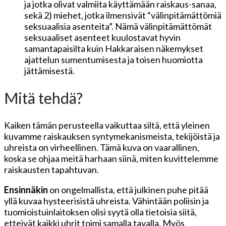
ja jotka olivat valmiita käyttämään raiskaus-sanaa,
sekä 2) miehet, jotka ilmensivät “välinpitämättömiä
seksuaalisia asenteita”. Nämä välinpitämättömät
seksuaaliset asenteet kuulostavat hyvin
samantapaisilta kuin Hakkaraisen näkemykset
ajattelun sumentumisesta ja toisen huomiotta
jättämisestä.
Mitä tehdä?
Kaiken tämän perusteella vaikuttaa siltä, että yleinen
kuvamme raiskauksen syntymekanismeista, tekijöistä ja
uhreista on virheellinen. Tämä kuva on vaarallinen,
koska se ohjaa meitä harhaan siinä, miten kuvittelemme
raiskausten tapahtuvan.
Ensinnäkin
on ongelmallista, että julkinen puhe pitää
yllä kuvaa hysteerisistä uhreista. Vähintään poliisin ja
tuomioistuinlaitoksen olisi syytä olla tietoisia siitä,
etteivät kaikki uhrit toimi samalla tavalla. Myös