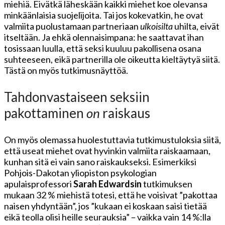
miehiä. Eivätkä läheskään kaikki miehet koe olevansa
minkäänlaisia suojelijoita. Tai jos kokevatkin, he ovat
valmiita puolustamaan partneriaan
ulkoisilta
uhilta, eivät
itseltään. Ja ehkä olennaisimpana: he saattavat ihan
tosissaan luulla, että seksi kuuluu pakollisena osana
suhteeseen, eikä partnerilla ole oikeutta kieltäytyä siitä.
Tästä on myös tutkimusnäyttöä.
Tahdonvastaiseen seksiin
pakottaminen
on
raiskaus
On myös olemassa huolestuttavia tutkimustuloksia siitä,
että useat miehet ovat hyvinkin valmiita raiskaamaan,
kunhan sitä ei vain sano raiskaukseksi. Esimerkiksi
Pohjois-Dakotan yliopiston psykologian
apulaisprofessori
Sarah Edwardsin
tutkimuksen
mukaan 32 % miehistä totesi, että he voisivat ”pakottaa
naisen yhdyntään”, jos ”kukaan ei koskaan saisi tietää
eikä teolla olisi heille seurauksia” – vaikka vain 14 %:lla