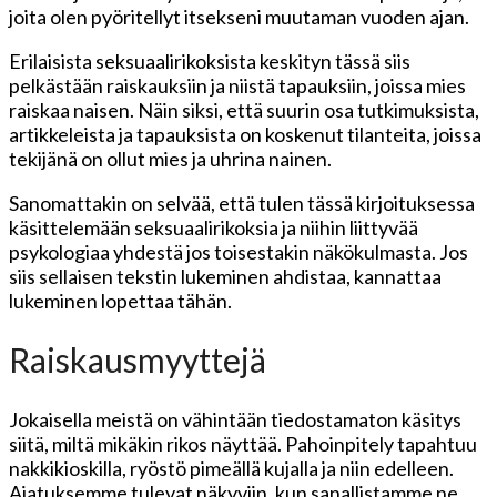
joita olen pyöritellyt itsekseni muutaman vuoden ajan.
Erilaisista seksuaalirikoksista keskityn tässä siis
pelkästään raiskauksiin ja niistä tapauksiin, joissa mies
raiskaa naisen. Näin siksi, että suurin osa tutkimuksista,
artikkeleista ja tapauksista on koskenut tilanteita, joissa
tekijänä on ollut mies ja uhrina nainen.
Sanomattakin on selvää, että tulen tässä kirjoituksessa
käsittelemään seksuaalirikoksia ja niihin liittyvää
psykologiaa yhdestä jos toisestakin näkökulmasta. Jos
siis sellaisen tekstin lukeminen ahdistaa, kannattaa
lukeminen lopettaa tähän.
Raiskausmyyttejä
Jokaisella meistä on vähintään tiedostamaton käsitys
siitä, miltä mikäkin rikos näyttää. Pahoinpitely tapahtuu
nakkikioskilla, ryöstö pimeällä kujalla ja niin edelleen.
Ajatuksemme tulevat näkyviin, kun sanallistamme ne