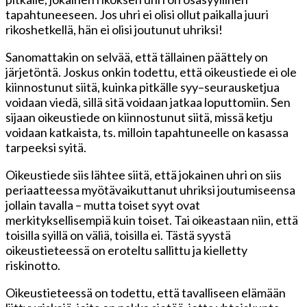
tapahtuneeseen. Jos uhri ei olisi ollut paikalla juuri
rikoshetkellä, hän ei olisi joutunut uhriksi!
Sanomattakin on selvää, että tällainen päättely on
järjetöntä. Joskus onkin todettu, että oikeustiede ei ole
kiinnostunut siitä, kuinka pitkälle syy–seurausketjua
voidaan viedä, sillä sitä voidaan jatkaa loputtomiin. Sen
sijaan oikeustiede on kiinnostunut siitä, missä ketju
voidaan katkaista, ts. milloin tapahtuneelle on kasassa
tarpeeksi syitä.
Oikeustiede siis lähtee siitä, että jokainen uhri on siis
periaatteessa myötävaikuttanut uhriksi joutumiseensa
jollain tavalla – mutta toiset syyt ovat
merkityksellisempiä kuin toiset. Tai oikeastaan niin, että
toisilla syillä on väliä, toisilla ei. Tästä syystä
oikeustieteessä on eroteltu sallittu ja kielletty
riskinotto.
Oikeustieteessä on todettu, että tavalliseen elämään