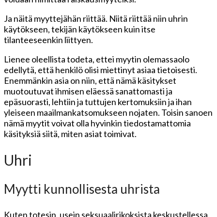
Ja näitä myyttejähän riittää. Niitä riittää niin uhrin
käytökseen, tekijän käytökseen kuin itse
tilanteeseenkin liittyen.
Lienee oleellista todeta, ettei myytin olemassaolo
edellytä, että henkilö olisi miettinyt asiaa tietoisesti.
Enemmänkin asia on niin, että nämä käsitykset
muotoutuvat ihmisen eläessä sanattomasti ja
epäsuorasti, lehtiin ja tuttujen kertomuksiin ja ihan
yleiseen maailmankatsomukseen nojaten. Toisin sanoen
nämä myytit voivat olla hyvinkin tiedostamattomia
käsityksiä siitä, miten asiat toimivat.
Uhri
Myytti kunnollisesta uhrista
Kuten totesin, usein seksuaalirikoksista keskustellessa