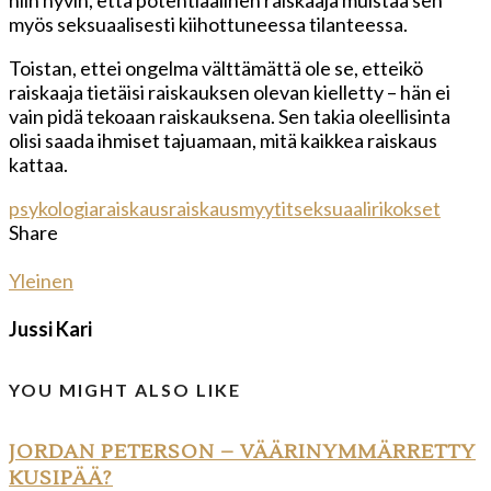
myös seksuaalisesti kiihottuneessa tilanteessa.
Toistan, ettei ongelma välttämättä ole se, etteikö
raiskaaja tietäisi raiskauksen olevan kielletty – hän ei
vain pidä tekoaan raiskauksena. Sen takia oleellisinta
olisi saada ihmiset tajuamaan, mitä kaikkea raiskaus
kattaa.
psykologia
raiskaus
raiskausmyytit
seksuaalirikokset
Share
Yleinen
Jussi Kari
YOU MIGHT ALSO LIKE
JORDAN PETERSON – VÄÄRINYMMÄRRETTY
KUSIPÄÄ?