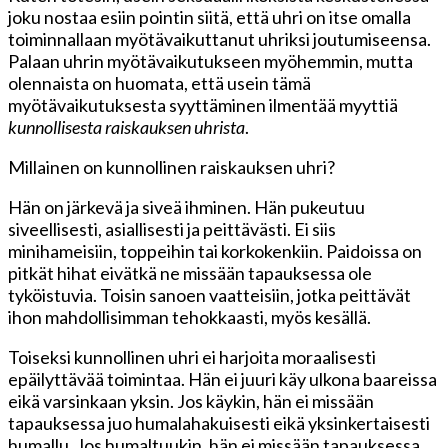
joku nostaa esiin pointin siitä, että uhri on itse omalla
toiminnallaan myötävaikuttanut uhriksi joutumiseensa.
Palaan uhrin myötävaikutukseen myöhemmin, mutta
olennaista on huomata, että usein tämä
myötävaikutuksesta syyttäminen ilmentää myyttiä
kunnollisesta raiskauksen uhrista
.
Millainen on kunnollinen raiskauksen uhri?
Hän on järkevä ja siveä ihminen. Hän pukeutuu
siveellisesti, asiallisesti ja peittävästi. Ei siis
minihameisiin, toppeihin tai korkokenkiin. Paidoissa on
pitkät hihat eivätkä ne missään tapauksessa ole
tyköistuvia. Toisin sanoen vaatteisiin, jotka peittävät
ihon mahdollisimman tehokkaasti, myös kesällä.
Toiseksi kunnollinen uhri ei harjoita moraalisesti
epäilyttävää toimintaa. Hän ei juuri käy ulkona baareissa
eikä varsinkaan yksin. Jos käykin, hän ei missään
tapauksessa juo humalahakuisesti eikä yksinkertaisesti
humallu. Jos humaltuukin, hän ei missään tapauksessa