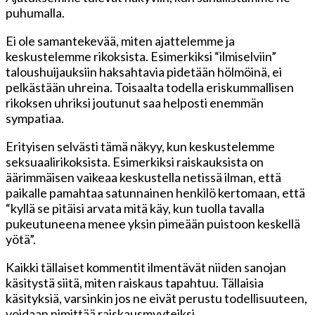
puhumalla.
Ei ole samantekevää, miten ajattelemme ja
keskustelemme rikoksista. Esimerkiksi “ilmiselviin”
taloushuijauksiin haksahtavia pidetään hölmöinä, ei
pelkästään uhreina. Toisaalta todella eriskummallisen
rikoksen uhriksi joutunut saa helposti enemmän
sympatiaa.
Erityisen selvästi tämä näkyy, kun keskustelemme
seksuaalirikoksista. Esimerkiksi raiskauksista on
äärimmäisen vaikeaa keskustella netissä ilman, että
paikalle pamahtaa satunnainen henkilö kertomaan, että
“kyllä se pitäisi arvata mitä käy, kun tuolla tavalla
pukeutuneena menee yksin pimeään puistoon keskellä
yötä”.
Kaikki tällaiset kommentit ilmentävät niiden sanojan
käsitystä siitä, miten raiskaus tapahtuu. Tällaisia
käsityksiä, varsinkin jos ne eivät perustu todellisuuteen,
voidaan nimittää raiskausmyyteiksi.