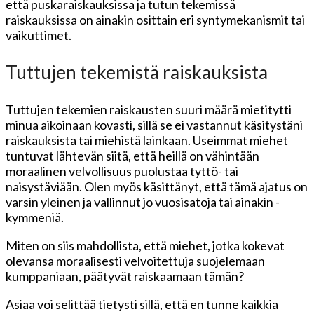
että puskaraiskauksissa ja tutun tekemissä
raiskauksissa on ainakin osittain eri syntymekanismit tai
vaikuttimet.
Tuttujen tekemistä raiskauksista
Tuttujen tekemien raiskausten suuri määrä mietitytti
minua aikoinaan kovasti, sillä se ei vastannut käsitystäni
raiskauksista tai miehistä lainkaan. Useimmat miehet
tuntuvat lähtevän siitä, että heillä on vähintään
moraalinen velvollisuus puolustaa tyttö- tai
naisystäviään. Olen myös käsittänyt, että tämä ajatus on
varsin yleinen ja vallinnut jo vuosisatoja tai ainakin -
kymmeniä.
Miten on siis mahdollista, että miehet, jotka kokevat
olevansa moraalisesti velvoitettuja suojelemaan
kumppaniaan, päätyvät raiskaamaan tämän?
Asiaa voi selittää tietysti sillä, että en tunne kaikkia