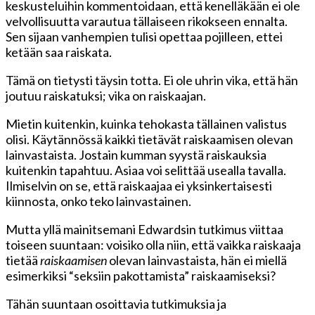
keskusteluihin kommentoidaan, että kenelläkään ei ole
velvollisuutta varautua tällaiseen rikokseen ennalta.
Sen sijaan vanhempien tulisi opettaa pojilleen, ettei
ketään saa raiskata.
Tämä on tietysti täysin totta. Ei ole uhrin vika, että hän
joutuu raiskatuksi; vika on raiskaajan.
Mietin kuitenkin, kuinka tehokasta tällainen valistus
olisi. Käytännössä kaikki tietävät raiskaamisen olevan
lainvastaista. Jostain kumman syystä raiskauksia
kuitenkin tapahtuu. Asiaa voi selittää usealla tavalla.
Ilmiselvin on se, että raiskaajaa ei yksinkertaisesti
kiinnosta, onko teko lainvastainen.
Mutta yllä mainitsemani Edwardsin tutkimus viittaa
toiseen suuntaan: voisiko olla niin, että vaikka raiskaaja
tietää
raiskaamisen
olevan lainvastaista, hän ei miellä
esimerkiksi “seksiin pakottamista” raiskaamiseksi?
Tähän suuntaan osoittavia tutkimuksia ja