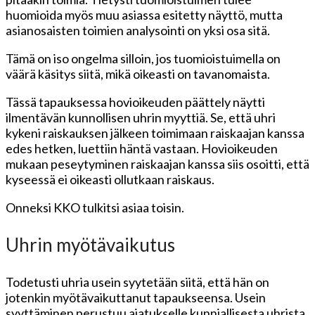
huomioida myös muu asiassa esitetty näyttö, mutta
asianosaisten toimien analysointi on yksi osa sitä.
Tämä on iso ongelma silloin, jos tuomioistuimella on
väärä käsitys siitä, mikä oikeasti on tavanomaista.
Tässä tapauksessa hovioikeuden päättely näytti
ilmentävän kunnollisen uhrin myyttiä. Se, että uhri
kykeni raiskauksen jälkeen toimimaan raiskaajan kanssa
edes hetken, luettiin häntä vastaan. Hovioikeuden
mukaan peseytyminen raiskaajan kanssa siis osoitti, että
kyseessä ei oikeasti ollutkaan raiskaus.
Onneksi KKO tulkitsi asiaa toisin.
Uhrin myötävaikutus
Todetusti uhria usein syytetään siitä, että hän on
jotenkin myötävaikuttanut tapaukseensa. Usein
syyttäminen perustuu ajatukselle kunniallisesta uhrista.