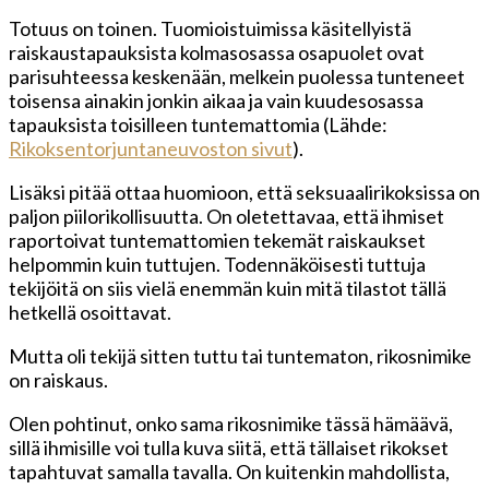
Totuus on toinen. Tuomioistuimissa käsitellyistä
raiskaustapauksista kolmasosassa osapuolet ovat
parisuhteessa keskenään, melkein puolessa tunteneet
toisensa ainakin jonkin aikaa ja vain kuudesosassa
tapauksista toisilleen tuntemattomia (Lähde:
Rikoksentorjuntaneuvoston sivut
).
Lisäksi pitää ottaa huomioon, että seksuaalirikoksissa on
paljon piilorikollisuutta. On oletettavaa, että ihmiset
raportoivat tuntemattomien tekemät raiskaukset
helpommin kuin tuttujen. Todennäköisesti tuttuja
tekijöitä on siis vielä enemmän kuin mitä tilastot tällä
hetkellä osoittavat.
Mutta oli tekijä sitten tuttu tai tuntematon, rikosnimike
on raiskaus.
Olen pohtinut, onko sama rikosnimike tässä hämäävä,
sillä ihmisille voi tulla kuva siitä, että tällaiset rikokset
tapahtuvat samalla tavalla. On kuitenkin mahdollista,