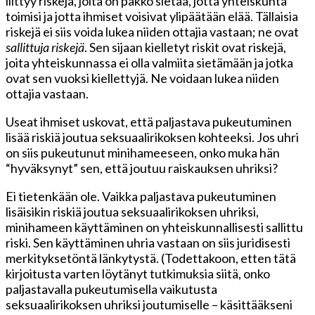
liittyy riskejä, joita on pakko sietää, jotta yhteiskunta
toimisi ja jotta ihmiset voisivat ylipäätään elää. Tällaisia
riskejä ei siis voida lukea niiden ottajia vastaan; ne ovat
sallittuja riskejä
. Sen sijaan kielletyt riskit ovat riskejä,
joita yhteiskunnassa ei olla valmiita sietämään ja jotka
ovat sen vuoksi kiellettyjä. Ne voidaan lukea niiden
ottajia vastaan.
Useat ihmiset uskovat, että paljastava pukeutuminen
lisää riskiä joutua seksuaalirikoksen kohteeksi. Jos uhri
on siis pukeutunut minihameeseen, onko muka hän
“hyväksynyt” sen, että joutuu raiskauksen uhriksi?
Ei tietenkään ole. Vaikka paljastava pukeutuminen
lisäisikin riskiä joutua seksuaalirikoksen uhriksi,
minihameen käyttäminen on yhteiskunnallisesti sallittu
riski. Sen käyttäminen uhria vastaan on siis juridisesti
merkityksetöntä länkytystä. (Todettakoon, etten tätä
kirjoitusta varten löytänyt tutkimuksia siitä, onko
paljastavalla pukeutumisella vaikutusta
seksuaalirikoksen uhriksi joutumiselle – käsittääkseni