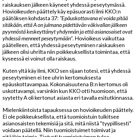
raiskauksen jälkeen käyneet yhdessä peseytymässä.
Hovioikeuden päättely käy epäsuorasti ilmi KKO:n
päätöksen kohdasta 37:
”Epäuskottavana ei voida pitää
sitäkään, että A on julmana pidettävän väkivallan jälkeen
pyynnöstä keskeyttänyt yhdynnän ja että asianosaiset ovat
yhdessä menneet peseytymään”
. Hovioikeus vaikuttaa
päätelleen, että yhdessä peseytyminen raiskauksen
jälkeen olisi uhrilta niin poikkeuksellista toimintaa, että
kyseessä ei voinut olla raiskaus.
Kuten yltä käy ilmi, KKO sen sijaan totesi, että yhdessä
peseytyminen ei tee uhrin kertomuksesta
epäuskottavampaa. Kokonaisuutena B:n kertomus oli
uskottavampi, varsinkin kun KKO otti huomioon, että
syytetty A oli kertonut asiasta eri tavalla esitutkinnassa.
Mielenkiintoista tapauksessa on hovioikeuden päättely.
Ei ole poikkeuksellista, että tuomioistuin tulkitsee
asianosaisten tekemisiä ja sitä, mitä niistä “tyypillisesti”
voidaan päätellä. Niin tuomioistuimet toimivat ja
pitääkin toimia. Tietysti tuomioistuimen tulee