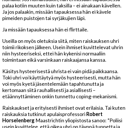
palaa kotiin muuten kuin taksilla – ei ainakaan kävellen.
Ja jos palaakin, missään tapauksessa hän ei kävele
pimeiden puistojen tai syrjäkujien läpi.
Ja missään tapauksessa hän ei flirttaile.
Useilla on myös oletuksia siitä, miten raiskauksen uhri
toimii rikoksen jälkeen. Usein ihmiset kuvittelevat uhrin
niin hysteeriseksi, ettei hän kykenisi normaaliin
toimintaan eikä varsinkaan raiskaajansa kanssa.
Käsitys hysteerisestä uhrista ei vain pidä paikkaansa.
Toki uhri
voi
käyttäytyä myös hysteerisesti, mutta hän
voi myös kyetä jäsentelemään tapahtunutta ja
kertomaan siitä rauhallisesti ja asiallisesti –
etäännyttäminen onkin tunnettu coping-mekanismi.
Raiskaukset ja erityisesti ihmiset ovat erilaisia. Tai kuten
raiskauksia tutkinut apulaisprofessori
Robert
Horselenberg
Maastrichtin yliopistosta sanoo: ”Poliisi
usein kuvittelee, että oikea uhri on täynnä tunnetta ja