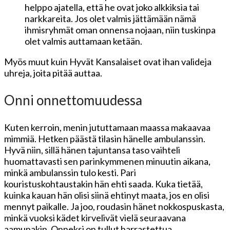
helppo ajatella, että he ovat joko alkkiksia tai
narkkareita. Jos olet valmis jättämään nämä
ihmisryhmät oman onnensa nojaan, niin tuskinpa
olet valmis auttamaan ketään.
Myös muut kuin Hyvät Kansalaiset ovat ihan valideja
uhreja, joita pitää auttaa.
Onni onnettomuudessa
Kuten kerroin, menin jututtamaan maassa makaavaa
mimmiä. Hetken päästä tilasin hänelle ambulanssin.
Hyvä niin, sillä hänen tajuntansa taso vaihteli
huomattavasti sen parinkymmenen minuutin aikana,
minkä ambulanssin tulo kesti. Pari
kouristuskohtaustakin hän ehti saada. Kuka tietää,
kuinka kauan hän olisi siinä ehtinyt maata, jos en olisi
mennyt paikalle. Ja joo, roudasin hänet nokkospuskasta,
minkä vuoksi kädet kirvelivät vielä seuraavana
aamunakin. Onneksi on tullut harrastettua