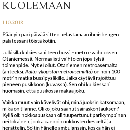
KUOLEMAAN
1.10.2018
Päädyin pari päivää sitten pelastamaan ihmishengen
palatessani töistä kotiin.
Julkisilla kulkiessani teen bussi – metro -vaihdoksen
Otaniemessä. Normaalisti vaihto on jopa tylsä
toimenpide. Nyt ei ollut. Otaniemen metroasemalta
(anteeksi,
Aalto-yliopiston metroasemalta
) on noin 100
metrin matka bussipysäkille. Jalkakäytävä rajoittuu
pieneen pusikkoon (kuvassa). Sen ohi kulkiessani
huomasin, että pusikossa makaa joku.
Vaikka muut vain kävelivät ohi, minä juoksin katsomaan,
mikä on tilanne. Oliko joku saanut sairaskohtauksen?
Kyllä oli: nokkospuskaan oli tuupertunut parikymppinen
neitokainen, jonka kannoin nokkosten keskeltä ja
herättelin. Soitin hänelle ambulanssin, koska hän ei