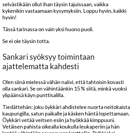
selvästikään ollut ihan täysin tajuissaan, vaikka
kykenikin vastaamaan kysymyksiin. Loppu hyvin, kaikki
hyvin!
Tässä tarinassa on vain yksi huono puoli.
Se ei ole täysin totta.
Sankari syöksyy toimintaan
ajattelematta kahdesti
Olen siinä mielessä vähän naiivi, että tahtoisin kovasti
olla sankari. Se on vähintäänkin 15 % siitä, minkä vuoksi
ylipäänsä käyn punttisalilla.
Tiedättehän: joku öykkäri ahdistelee nuorta neitokaista
kaupungilla, satun paikalle ja käsken häntä lopettamaan.
Öykkäri vetää veitsen esiin ja hyökkää kimppuuni.
Vetäisen pahista oikealla koukulla leukaperiin ja hän
lentää vähintään seuraavaan kortteliin. Palkkioksi