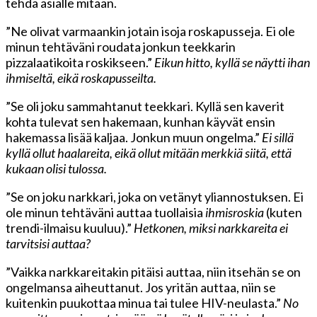
tehdä asialle mitään.
”Ne olivat varmaankin jotain isoja roskapusseja. Ei ole
minun tehtäväni roudata jonkun teekkarin
pizzalaatikoita roskikseen.”
Eikun hitto, kyllä se näytti ihan
ihmiseltä, eikä roskapusseilta.
”Se oli joku sammahtanut teekkari. Kyllä sen kaverit
kohta tulevat sen hakemaan, kunhan käyvät ensin
hakemassa lisää kaljaa. Jonkun muun ongelma.”
Ei sillä
kyllä ollut haalareita, eikä ollut mitään merkkiä siitä, että
kukaan olisi tulossa.
”Se on joku narkkari, joka on vetänyt yliannostuksen. Ei
ole minun tehtäväni auttaa tuollaisia
ihmisroskia
(kuten
trendi-ilmaisu kuuluu).”
Hetkonen, miksi narkkareita ei
tarvitsisi auttaa?
”Vaikka narkkareitakin pitäisi auttaa, niin itsehän se on
ongelmansa aiheuttanut. Jos yritän auttaa, niin se
kuitenkin puukottaa minua tai tulee HIV-neulasta.”
No