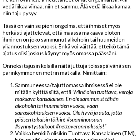
vedä liikaa viinaa, niin et sammu. Älä vedä liikaa kamaa,
niin taju pysyy.
Tässä on vain se pieni ongelma, että ihmiset myös
herkästi ajattelevat, että maassa makaava eloton
ihminen on joko sammunut alkoholin tai huumeiden
yliannostuksen vuoksi. Enkä voi väittää, etteikö tämä
ajatus olisi joskus käynyt myös omassa päässäni.
Onneksi tajusin kelailla näitä juttuja toissapäivänä sen
parinkymmenen metrin matkalla. Nimittäin:
Sammuneessa/tajuttomassa ihmisessä ei ole
mitään kylttiä siitä, että
”Minä olen tuottava, veroja
maksava kansalainen. En ole sammunut tähän
alkoholin tai huumeiden vuoksi, vaan
sairaskohtauksen vuoksi. Ole hyvä ja auta, jotta
pääsen takaisin töihin! #suominousuun
#synnytystalkoot #nettoveronmaksaja!”
Vaikka henkilö olisikin Tuottava Kansalainen (TM),
hän on silti voinut sammahtaa esimerkiksi