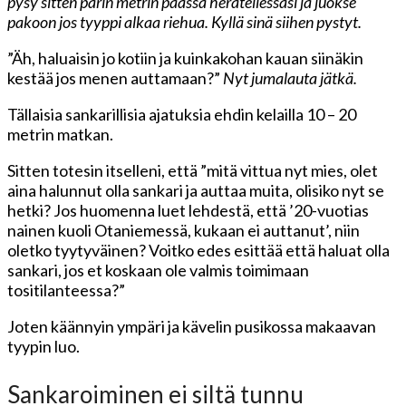
pysy sitten parin metrin päässä herätellessäsi ja juokse
pakoon jos tyyppi alkaa riehua. Kyllä sinä siihen pystyt.
”Äh, haluaisin jo kotiin ja kuinkakohan kauan siinäkin
kestää jos menen auttamaan?”
Nyt jumalauta jätkä.
Tällaisia sankarillisia ajatuksia ehdin kelailla 10 – 20
metrin matkan.
Sitten totesin itselleni, että ”mitä vittua nyt mies, olet
aina halunnut olla sankari ja auttaa muita, olisiko nyt se
hetki? Jos huomenna luet lehdestä, että ’20-vuotias
nainen kuoli Otaniemessä, kukaan ei auttanut’, niin
oletko tyytyväinen? Voitko edes esittää että haluat olla
sankari, jos et koskaan ole valmis toimimaan
tositilanteessa?”
Joten käännyin ympäri ja kävelin pusikossa makaavan
tyypin luo.
Sankaroiminen ei siltä tunnu