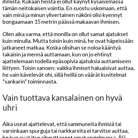
ihmistä. Kukaan heistä ei ollut käynyt kysäisemässä
tämän neitokaisen vointia. En suostu uskomaan, että
vain minä ja minun ylivertainen näköni olisi kyennyt
bongaamaan 15 metrin päässä makaavan ihmisen.
Olen aika varma, että monilla on ollut samat ajatukset
kuin minulla. Mutta toisin kuin minä, he ovat häpeissään
jatkaneet matkaa. Koska olisihan se noloa kääntyä
takaisin ja mennä auttamaan, kun on jo ehtinyt
ajattelemaan todella epäsopivia ajatuksia auttamiseen
liittyen. Toisin sanoen: vaikka ihmiset haluaisivat auttaa,
he vain kävelevät ohi, sillä heillä on väärät kuvitelmat
”sankarin” toiminnasta.
Vain tuottava kansalainen on hyvä
uhri
Aika useat ajattelevat, että sammuneita ihmisiä tai
varsinkaan spurguja tai narkkareita ei tarvitse auttaa,
he kun ovat itse aiheuttaneet omat ongelmansa. Älä