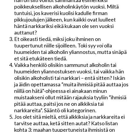
poikkeuksellisen alkoholinkäytön vuoksi. Miltä
tuntuisi, jos kaverisi kuolisi kadulle firman
pikkujoulujen jälkeen, kun kaikki ovat luulleet
häntä narkkariksi eikä kukaan ole sen vuoksi
auttanut?
Et oikeasti tiedä, miksi joku ihminen on
tuupertunut niille sijoilleen. Toki syy
voi
olla
huumeiden tai alkoholin yliannostus, mutta sinäpä
et sitä etukäteen tiedä.
Vaikka henkilö olisikin sammunut alkoholin tai
huumeiden yliannostuksen vuoksi, tai vaikka hän
olisikin alkoholisti tai narkkari – entä sitten? Iskän
ja äidin opettamassa ”muita ihmisiä pitää auttaa jos
niillä on hätä”-ohjeessa ei ainakaan minun
muistaakseni ollut mitään rajauksia tyyliin ”ihmisiä
pitää auttaa, paitsi jos ne on alkkiksia tai
narkkareita”. Sääntö oli kategorinen.
Jos olet sitä mieltä, että alkkiksia ja narkkareita ei
tarvitse auttaa, ketä sitten autat? Katso listan
kohta 3: maahan tuupertuneista ihmisistä on