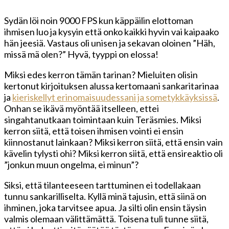
Sydän löi noin 9000 FPS kun käppäilin elottoman
ihmisen luo ja kysyin että onko kaikki hyvin vai kaipaako
hän jeesiä. Vastaus oli unisen ja sekavan oloinen ”Häh,
missä mä olen?” Hyvä, tyyppi on elossa!
Miksi edes kerron tämän tarinan? Mieluiten olisin
kertonut kirjoituksen alussa kertomaani sankaritarinaa
ja
kieriskellyt erinomaisuudessani ja sometykkäyksissä
.
Onhan se ikävä myöntää itselleen, ettei
singahtanutkaan toimintaan kuin Teräsmies. Miksi
kerron siitä, että toisen ihmisen vointi ei ensin
kiinnostanut lainkaan? Miksi kerron siitä, että ensin vain
kävelin tylysti ohi? Miksi kerron siitä, että ensireaktio oli
”jonkun muun ongelma, ei minun”?
Siksi, että tilanteeseen tarttuminen ei todellakaan
tunnu sankarilliselta. Kyllä minä tajusin, että siinä on
ihminen, joka tarvitsee apua. Ja silti olin ensin täysin
valmis olemaan välittämättä. Toisena tuli tunne siitä,