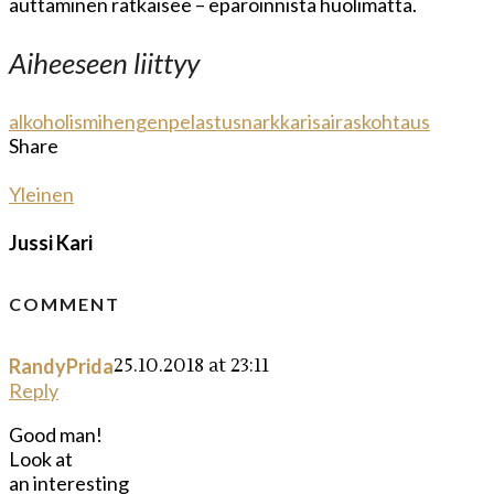
auttaminen ratkaisee – epäröinnistä huolimatta.
Aiheeseen liittyy
alkoholismi
hengenpelastus
narkkari
sairaskohtaus
Share
Yleinen
Jussi Kari
COMMENT
25.10.2018 at 23:11
RandyPrida
Reply
Good man!
Look at
an interesting