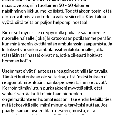
maastavetoa, niin tuollainen 50 – 60 -kiloinen
naisihminen liikkuu melko iisisti. Todettakoon tosin, että
elotonta ihmistä on todella vaikea siirrellä. Käyttäkää
vyötä, siitä teitä on paljon helpompi nostaa!
Kiitokset myös sille citypyörällä paikalle saapuneelle
nuorelle naiselle, joka jäi katsomaan potilaamme perään,
kun minä menin kyttäämään ambulanssin saapumista. Ja
kiitokset varsinkin ambulanssihenkilökunnalle, jotka
(tässäkin tarinassa) olivat ne, jotka oikeasti hoitivat
homman kotiin.
Useimmat eivät tilanteessa reagoineet millään tavalla.
Tämä ei kuitenkaan ole se tarina, että ”miksi kukaan ei
reagoinut mitenkään, näinkö perseestä ihmiset ovat”.
Kerroin tämän jutun purkaakseni myyttiä siitä, että
sankari säntää heti toimintaan pienenkin
ongelmatilanteen huomatessaan. Itse ehdin kelailla ties
mitä tekosyitä sille, miksi minun
ei
tarvitsisi auttaa. Jos
päädyt samanlaiseen tilanteeseen, muista, että