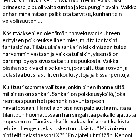
prinsessa ja puoli valtakuntaa ja kaupungin avain. Vaikka
enhän minä mitään palkkiota tarvitse, kunhan tein
velvollisuuteni…
Käsittääkseni en ole tämän haavekuvani suhteen
erityisen poikkeuksellinen mies, mutta fantasiat
fantasioina. Tilaisuuksia sankarin leikkimiseen tulee
harvemmin vastaan ja vaikka tulisikin, yleensä on
parempi pysyä sivussa tai tulee puukosta. Vaikka
olisihan se kiva olla se kaveri, joka taltuttaa rosvon ja
pelastaa bussilastillisen koulutyttöjä ja kissanpentuja.
Kulttuurissamme vallitsee jonkinlainen ihanne siitä,
millainen on sankari. Sankari on poikkeusyksilö, joka
rientää apuun heti pienenkin avuntarpeen
havaitessaan. Hänellä on sisäinen palo auttaa muita ja
tilanteen huomatessaan hän singahtaa paikalle ajatusta
nopeammin. Tämä sankarikuva käy ilmi about kaikista
lehtien hengenpelastuskertomuksista: ”Mitä oikein
ajattelit pelastaessasi X?” ”En ajatellut mitään. Kehoni