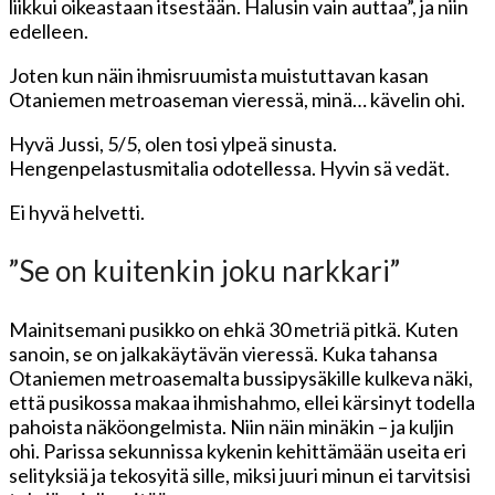
liikkui oikeastaan itsestään. Halusin vain auttaa”, ja niin
edelleen.
Joten kun näin ihmisruumista muistuttavan kasan
Otaniemen metroaseman vieressä, minä… kävelin ohi.
Hyvä Jussi, 5/5, olen tosi ylpeä sinusta.
Hengenpelastusmitalia odotellessa. Hyvin sä vedät.
Ei hyvä helvetti.
”Se on kuitenkin joku narkkari”
Mainitsemani pusikko on ehkä 30 metriä pitkä. Kuten
sanoin, se on jalkakäytävän vieressä. Kuka tahansa
Otaniemen metroasemalta bussipysäkille kulkeva näki,
että pusikossa makaa ihmishahmo, ellei kärsinyt todella
pahoista näköongelmista. Niin näin minäkin – ja kuljin
ohi. Parissa sekunnissa kykenin kehittämään useita eri
selityksiä ja tekosyitä sille, miksi juuri minun ei tarvitsisi