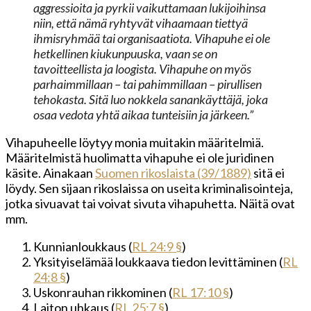
aggressioita ja pyrkii vaikuttamaan lukijoihinsa
niin, että nämä ryhtyvät vihaamaan tiettyä
ihmisryhmää tai organisaatiota. Vihapuhe ei ole
hetkellinen kiukunpuuska, vaan se on
tavoitteellista ja loogista. Vihapuhe on myös
parhaimmillaan – tai pahimmillaan – pirullisen
tehokasta. Sitä luo nokkela sanankäyttäjä, joka
osaa vedota yhtä aikaa tunteisiin ja järkeen.”
Vihapuheelle löytyy monia muitakin määritelmiä.
Määritelmistä huolimatta vihapuhe ei ole juridinen
käsite. Ainakaan
Suomen rikoslaista (39/1889)
sitä ei
löydy. Sen sijaan rikoslaissa on useita kriminalisointeja,
jotka sivuavat tai voivat sivuta vihapuhetta. Näitä ovat
mm.
Kunnianloukkaus (
RL 24:9 §
)
Yksityiselämää loukkaava tiedon levittäminen (
RL
24:8 §
)
Uskonrauhan rikkominen (
RL 17:10 §
)
Laiton uhkaus (
RL 25:7 §
)