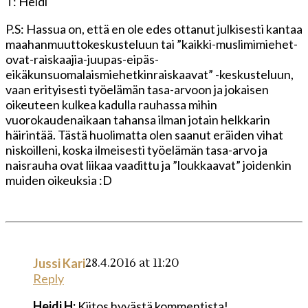
T: Heidi
P.S: Hassua on, että en ole edes ottanut julkisesti kantaa
maahanmuuttokeskusteluun tai ”kaikki-muslimimiehet-
ovat-raiskaajia-juupas-eipäs-
eikäkunsuomalaismiehetkinraiskaavat” -keskusteluun,
vaan erityisesti työelämän tasa-arvoon ja jokaisen
oikeuteen kulkea kadulla rauhassa mihin
vuorokaudenaikaan tahansa ilman jotain helkkarin
häirintää. Tästä huolimatta olen saanut eräiden vihat
niskoilleni, koska ilmeisesti työelämän tasa-arvo ja
naisrauha ovat liikaa vaadittu ja ”loukkaavat” joidenkin
muiden oikeuksia :D
28.4.2016 at 11:20
Jussi Kari
Reply
Heidi H:
Kiitos hyvästä kommentista!