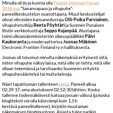
Minulla oli ilo ja kunnia olla
Finnish Internet Forum
2016:ssa
”Sananvapaus ja vihapuhe”-
paneelikeskustelun osanottajana. Muut keskustelijat
olivat vihreiden kansanedustaja
Olli-Poika Parviainen
,
vihapuhetutkija
Reeta Pöyhtäri
ja Suomen Punaisen
Ristin verkkotuottaja
Seppo Kujanpää
. Alustajana
toimi ulkoasiainministeriön oikeuspäällikkö
Päivi
Kaukoranta
ja moderaattorina
Joonas Mäkinen
Electronic Frontier Finland ry:n hallituksesta.
Joonas oli toivonut minulta näkemyksiä erityisesti siitä,
miten vihapuhe näkyy laissa, mitä sille on tehty, mitä sille
ollaan tekemässä ja tarvitaanko Suomeen erityistä
vihapuhesääntelyä tai muita keinoja.
Näet tapahtuman tallenteen
tästä
. Paneeli alkaa
02:29:17, oma alustukseni 02:52:30 lähtien. Koska
tallenne todennäköisesti katoaa jossain välissä (ja koska
blogiteksti voi olla kätevämpi kuin 1,5 h
kestävä paneelitallenne), kirjoitin muutaman
näkemyksen blogimuotoon. Asiasta tulee parikin