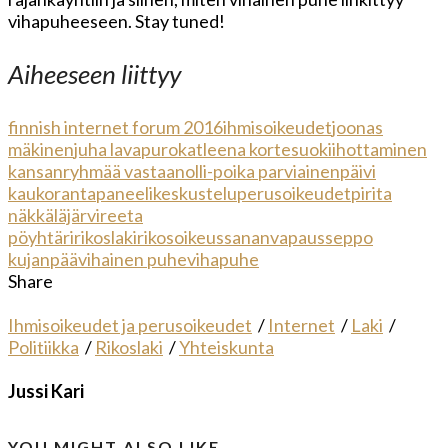
vihapuheeseen. Stay tuned!
Aiheeseen liittyy
finnish internet forum 2016
ihmisoikeudet
joonas
mäkinen
juha lavapuro
katleena kortesuo
kiihottaminen
kansanryhmää vastaan
olli-poika parviainen
päivi
kaukoranta
paneelikeskustelu
perusoikeudet
pirita
näkkäläjärvi
reeta
pöyhtäri
rikoslaki
rikosoikeus
sananvapaus
seppo
kujanpää
vihainen puhe
vihapuhe
Share
Ihmisoikeudet ja perusoikeudet
/
Internet
/
Laki
/
Politiikka
/
Rikoslaki
/
Yhteiskunta
Jussi Kari
YOU MIGHT ALSO LIKE