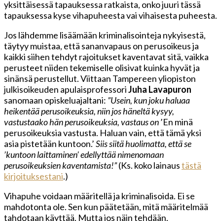
yksittäisessä tapauksessa ratkaista, onko juuri tässä
tapauksessa kyse vihapuheesta vai vihaisesta puheesta.
Jos lähdemme lisäämään kriminalisointeja nykyisestä,
täytyy muistaa, että sananvapaus on perusoikeus ja
kaikki siihen tehdyt rajoitukset kaventavat sitä, vaikka
perusteet niiden tekemiselle olisivat kuinka hyvät ja
sinänsä perustellut. Viittaan Tampereen yliopiston
julkisoikeuden apulaisprofessori
Juha Lavapuron
sanomaan opiskeluajaltani:
”Usein, kun joku haluaa
heikentää perusoikeuksia, niin jos häneltä kysyy,
vastustaako hän perusoikeuksia, vastaus on
’En minä
perusoikeuksia vastusta. Haluan vain, että tämä yksi
asia pistetään kuntoon.’
Siis siitä huolimatta, että se
’kuntoon laittaminen’ edellyttää nimenomaan
perusoikeuksien kaventamista!”
(Ks. koko lainaus
tästä
kirjoituksestani
.)
Vihapuhe voidaan määritellä ja kriminalisoida. Ei se
mahdotonta ole. Sen kun päätetään, mitä määritelmää
tahdotaan käyttää. Mutta jos näin tehdään,