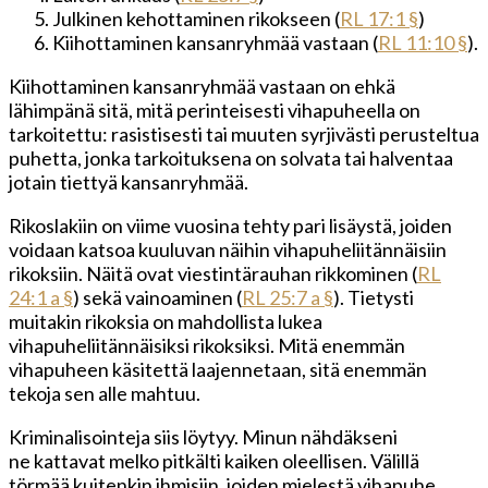
Julkinen kehottaminen rikokseen (
RL 17:1 §
)
Kiihottaminen kansanryhmää vastaan (
RL 11:10 §
).
Kiihottaminen kansanryhmää vastaan on ehkä
lähimpänä sitä, mitä perinteisesti vihapuheella on
tarkoitettu: rasistisesti tai muuten syrjivästi perusteltua
puhetta, jonka tarkoituksena on solvata tai halventaa
jotain tiettyä kansanryhmää.
Rikoslakiin on viime vuosina tehty pari lisäystä, joiden
voidaan katsoa kuuluvan näihin vihapuheliitännäisiin
rikoksiin. Näitä ovat viestintärauhan rikkominen (
RL
24:1 a §
) sekä vainoaminen (
RL 25:7 a §
). Tietysti
muitakin rikoksia on mahdollista lukea
vihapuheliitännäisiksi rikoksiksi. Mitä enemmän
vihapuheen käsitettä laajennetaan, sitä enemmän
tekoja sen alle mahtuu.
Kriminalisointeja siis löytyy. Minun nähdäkseni
ne kattavat melko pitkälti kaiken oleellisen. Välillä
törmää kuitenkin ihmisiin, joiden mielestä vihapuhe