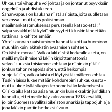
Uhkaus tai vihapuhe voi johtaa ja on johtanut psyykksiin
ongelmiin ja ahdistukseen.
Sananvapaus on kaukana niistä asioista, joita suolletaan
verkossa – mutta jos poliisi oman
maailmankatsomuksensa perusteella katsoo että: ”
saipa suvakki mitä kylvi” niin syytettä tuskin lähdetään
tutkinnalla kehittelemään.
Yhteiskunnan raaistuminen kannattaa ottaa huomioon
muunkin kuin lakitekstin avaamisen suhteen.
On käsite moraali. Vaikka laki ei sitä korkealle aseta, on
meillä myös ihmisenä lakiin kirjoittamattomia
velvollisuuksia toisiamme kohtaan ja niihinkin pitäisi
jonkun tahon reagoida siten, että heikompia
suojeltaisiin, vaikka laista ei löytyisi täsmälleen kohtaa.
Tuskin laissa lukee mitään kohdurepimisuhkauksesta –
mutta lukee kyllä sikojen terhometsään laskemisesta.
Olisiko aika katsoa asiaa muunkin kuin eksaktin juridiikan
kannalta, ettei meille käy kuin vuonna 1918 keväällä,
jolloin Suomessa vallitsi oikeiston anarkia ja tappojuhla ja
jopa lakikin pantiin hetkeksi sivuun.