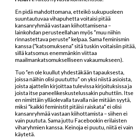
En pidä mahdottomana, etteikö sukupuoleen
suuntautuvaa vihapuhetta voitaisi pitää
kansanryhmää vastaan kiihottamisena –
lainkohdan perusteellahan myös ”muu niihin
rinnastettava peruste” kelpaa. Sama feminismin
kanssa (”katsomuksena” sitä tuskin voitaisiin pitää,
sillä katsomus enemmänkin viittaa
maailmankatsomukselliseen vakaumukseen).
Tuo ”en ole kuullut yhdestäkään tapauksesta,
joissa näihin olisi puututtu” on yksi niistä asioista,
joista ajattelin kirjoittaa tulevissa kirjoituksissa ja
joista itse paneelikeskustelussakin puhuttiin. Itse
en nimittäin ylläolevalla tavalla näe mitään syytä,
miksi ”kaikki feministit pitäisi raiskata” ei olisi
kansanryhmää vastaan kiihottamista – siihen ei
vain puututa. Sama juttu Facebookin erilaisten
viharyhmien kanssa. Keinoja ei puutu, niitä ei vain
käytetä.