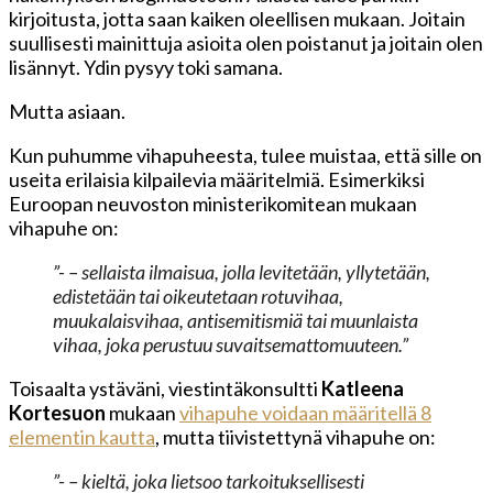
kirjoitusta, jotta saan kaiken oleellisen mukaan. Joitain
suullisesti mainittuja asioita olen poistanut ja joitain olen
lisännyt. Ydin pysyy toki samana.
Mutta asiaan.
Kun puhumme vihapuheesta, tulee muistaa, että sille on
useita erilaisia kilpailevia määritelmiä. Esimerkiksi
Euroopan neuvoston ministerikomitean mukaan
vihapuhe on:
”- – sellaista ilmaisua, jolla levitetään, yllytetään,
edistetään tai oikeutetaan rotuvihaa,
muukalaisvihaa, antisemitismiä tai muunlaista
vihaa, joka perustuu suvaitsemattomuuteen.”
Toisaalta ystäväni, viestintäkonsultti
Katleena
Kortesuon
mukaan
vihapuhe voidaan määritellä 8
elementin kautta
, mutta tiivistettynä vihapuhe on:
”- – kieltä, joka lietsoo tarkoituksellisesti