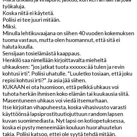
työkaluja.
Koska niitä ei käytetä.
Poliisi ei tee juuri mitään.
Miksi.
Minulla lehtikuvaajana on siihen 40 vuoden kokemuksen
tuoma vastaus, mutta olen huomannut, että sitä ei
haluta kuulla.
Sensijaan tosielämästä kaappaus.
Henkilö saa nimellään kirjoittavalta mieheltä
uhkauksen: ”jos jatkat tuota xxxxxx:ää tulen ja revin
kohtusi irti”. Poliisi uhatulle. ”Luuletko tosiaan, että joku
repisi kohtusi irti?” Ja asia jää siihen.
KUKAAN ei ota huomioon, että pelkkä uhkaus voi
tuhota herkän ihmisen koko elämän tai kuukausia siitä.
Masentuneen uhkaus voi viedä itsemurhaan.
Itse kirjoitan vihapuheesta, koska vihasivusto varasti
käyttöönsä lapsiprostituutiojuttuun random lapsen
kuvan suomimediasta. Nyt lapsi on kotiopetuksessa,
koska ei pysty meneemään kouluun huorahuutelun
takia. Poliisi katsoo, ettei ole syytä tehdä mitään.