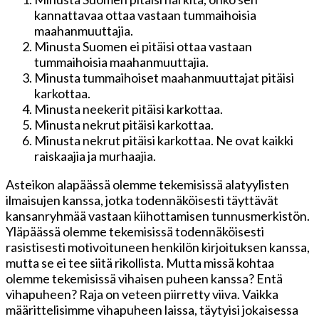
kannattavaa ottaa vastaan tummaihoisia
maahanmuuttajia.
Minusta Suomen ei pitäisi ottaa vastaan
tummaihoisia maahanmuuttajia.
Minusta tummaihoiset maahanmuuttajat pitäisi
karkottaa.
Minusta neekerit pitäisi karkottaa.
Minusta nekrut pitäisi karkottaa.
Minusta nekrut pitäisi karkottaa. Ne ovat kaikki
raiskaajia ja murhaajia.
Asteikon alapäässä olemme tekemisissä alatyylisten
ilmaisujen kanssa, jotka todennäköisesti täyttävät
kansanryhmää vastaan kiihottamisen tunnusmerkistön.
Yläpäässä olemme tekemisissä todennäköisesti
rasistisesti motivoituneen henkilön kirjoituksen kanssa,
mutta se ei tee siitä rikollista. Mutta missä kohtaa
olemme tekemisissä vihaisen puheen kanssa? Entä
vihapuheen? Raja on veteen piirretty viiva. Vaikka
määrittelisimme vihapuheen laissa, täytyisi jokaisessa