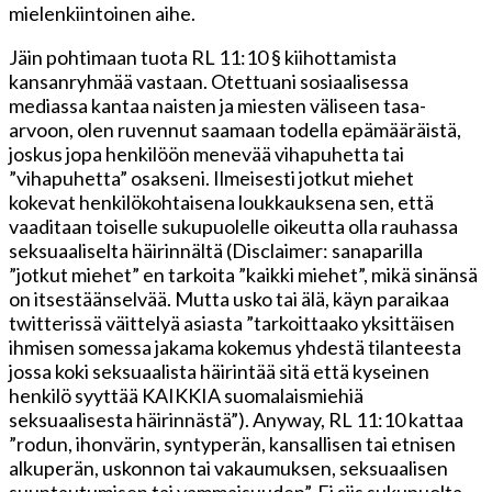
mielenkiintoinen aihe.
Jäin pohtimaan tuota RL 11:10 § kiihottamista
kansanryhmää vastaan. Otettuani sosiaalisessa
mediassa kantaa naisten ja miesten väliseen tasa-
arvoon, olen ruvennut saamaan todella epämääräistä,
joskus jopa henkilöön menevää vihapuhetta tai
”vihapuhetta” osakseni. Ilmeisesti jotkut miehet
kokevat henkilökohtaisena loukkauksena sen, että
vaaditaan toiselle sukupuolelle oikeutta olla rauhassa
seksuaaliselta häirinnältä (Disclaimer: sanaparilla
”jotkut miehet” en tarkoita ”kaikki miehet”, mikä sinänsä
on itsestäänselvää. Mutta usko tai älä, käyn paraikaa
twitterissä väittelyä asiasta ”tarkoittaako yksittäisen
ihmisen somessa jakama kokemus yhdestä tilanteesta
jossa koki seksuaalista häirintää sitä että kyseinen
henkilö syyttää KAIKKIA suomalaismiehiä
seksuaalisesta häirinnästä”). Anyway, RL 11:10 kattaa
”rodun, ihonvärin, syntyperän, kansallisen tai etnisen
alkuperän, uskonnon tai vakaumuksen, seksuaalisen
suuntautumisen tai vammaisuuden”. Ei siis sukupuolta.