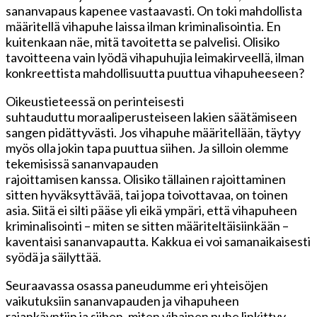
sananvapaus kapenee vastaavasti. On toki mahdollista
määritellä vihapuhe laissa ilman kriminalisointia. En
kuitenkaan näe, mitä tavoitetta se palvelisi. Olisiko
tavoitteena vain lyödä vihapuhujia leimakirveellä, ilman
konkreettista mahdollisuutta puuttua vihapuheeseen?
Oikeustieteessä on perinteisesti
suhtauduttu moraaliperusteiseen lakien säätämiseen
sangen pidättyvästi. Jos vihapuhe määritellään, täytyy
myös olla jokin tapa puuttua siihen. Ja silloin olemme
tekemisissä sananvapauden
rajoittamisen kanssa. Olisiko tällainen rajoittaminen
sitten hyväksyttävää, tai jopa toivottavaa, on toinen
asia. Siitä ei silti pääse yli eikä ympäri, että vihapuheen
kriminalisointi – miten se sitten määriteltäisiinkään –
kaventaisi sananvapautta. Kakkua ei voi samanaikaisesti
syödä ja säilyttää.
Seuraavassa osassa paneudumme eri yhteisöjen
vaikutuksiin sananvapauden ja vihapuheen
rajankäyntiin ja siihen, miten vihainen puhe linkittyy