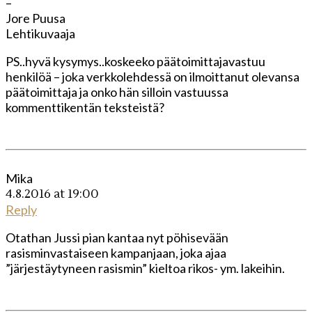
–
Jore Puusa
Lehtikuvaaja
PS..hyvä kysymys..koskeeko päätoimittajavastuu
henkilöä – joka verkkolehdessä on ilmoittanut olevansa
päätoimittaja ja onko hän silloin vastuussa
kommenttikentän teksteistä?
Mika
4.8.2016 at 19:00
Reply
Otathan Jussi pian kantaa nyt pöhisevään
rasisminvastaiseen kampanjaan, joka ajaa
”järjestäytyneen rasismin” kieltoa rikos- ym. lakeihin.