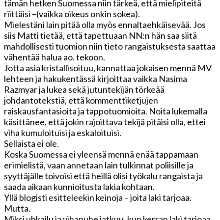
tämän hetken Suomessa niin tärkeä, että mielipiteitä
riittäisi –(vaikka oikeus onkin sokea).
Mielestäni lain pitää olla myös ennaltaehkäisevää. Jos
siis Matti tietää, että tapettuaan NN:n hän saa siitä
mahdollisesti tuomion niin tieto rangaistuksesta saattaa
vähentää halua ao. tekoon.
Jotta asia kristallisoituu, kannattaa jokaisen mennä MV
lehteen ja hakukentässä kirjoittaa vaikka Nasima
Razmyar ja lukea sekä jutuntekijän törkeää
johdantotekstiä, että kommenttiketjujen
raiskausfantasioita ja tappotuomioita. Noita lukemalla
käsittänee, että jokin rajoittava tekijä pitäisi olla, ettei
viha kumuloituisi ja eskaloituisi.
Sellaista ei ole.
Koska Suomessa ei yleensä mennä enää tappamaan
erimielistä, vaan annetaan lain tulkinnat poliisille ja
syyttäjälle toivoisi että heillä olisi työkalu rangaista ja
saada aikaan kunnioitusta lakia kohtaan.
Yllä blogisti esitteleekin keinoja – joita laki tarjoaa.
Mutta.
Miksi uhkailu ja vihapuhe jatkuu, kun kerran laki tarjoaa