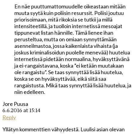
En näe puuttumattomuudelle oikeastaan mitään
muuta syytä kuin poliisin resurssit. Poliisi joutuu
priorisoimaan, mitä rikoksia se tutkii ja millä
intensiteetillä, ja tuolloin internetissä mesoajat
tippunevat listan hännille. Tämä lienee ihan
perusteltua, mutta on omiaan synnyttämään
asenneilmastoa, jossa kaikenlaista vihaista (ja
joskus kriminalisoidun puolelle menevää) huutelua
internetissä pidetään normaalina, hyväksyttävänä
ja ei-rangaistavana, koska ”ei ketään muutakaan
ole rangaistu”. Se taas synnyttää lisää huutelua,
koska se on hyväksyttävää, eikä siitä saa
rangaistusta. Mikä taas synnyttää lisää huutelua, ja
niin edelleen.
Jore Puusa
6.6.2016 at 15:14
Reply
Yllätyn kommenttien vähyydestä. Luulisi asian olevan