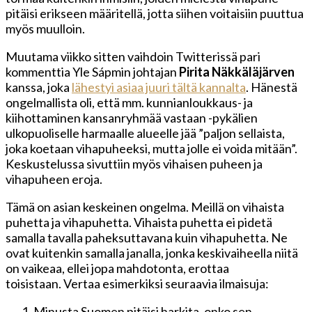
pitäisi erikseen määritellä, jotta siihen voitaisiin puuttua
myös muulloin.
Muutama viikko sitten vaihdoin Twitterissä pari
kommenttia Yle Sápmin johtajan
Pirita Näkkäläjärven
kanssa, joka
lähestyi asiaa juuri tältä kannalta
. Hänestä
ongelmallista oli, että mm. kunnianloukkaus- ja
kiihottaminen kansanryhmää vastaan -pykälien
ulkopuoliselle harmaalle alueelle jää ”paljon sellaista,
joka koetaan vihapuheeksi, mutta jolle ei voida mitään”.
Keskustelussa sivuttiin myös vihaisen puheen ja
vihapuheen eroja.
Tämä on asian keskeinen ongelma. Meillä on vihaista
puhetta ja vihapuhetta. Vihaista puhetta ei pidetä
samalla tavalla paheksuttavana kuin vihapuhetta. Ne
ovat kuitenkin samalla janalla, jonka keskivaiheella niitä
on vaikeaa, ellei jopa mahdotonta, erottaa
toisistaan. Vertaa esimerkiksi seuraavia ilmaisuja:
Minusta Suomen pitäisi harkita, onko sen