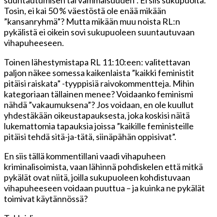
Tosin, ei kai 50 % väestöstä ole enää mikään
”kansanryhmä”? Mutta mikään muu noista RL:n
pykälistä ei oikein sovi sukupuoleen suuntautuvaan
vihapuheeseen.
Toinen lähestymistapa RL 11:10:een: valitettavan
paljon näkee somessa kaikenlaista ”kaikki feministit
pitäisi raiskata” -tyyppisiä raivokommentteja. Mihin
kategoriaan tällainen menee? Voidaanko feminismi
nähdä ”vakaumuksena”? Jos voidaan, en ole kuullut
yhdestäkään oikeustapauksesta, joka koskisi näitä
lukemattomia tapauksia joissa ”kaikille feministeille
pitäisi tehdä sitä-ja-tätä, siinäpähän oppisivat”.
En siis tällä kommentillani vaadi vihapuheen
kriminalisoimista, vaan lähinnä pohdiskelen että mitkä
pykälät ovat niitä, joilla sukupuoleen kohdistuvaan
vihapuheeseen voidaan puuttua – ja kuinka ne pykälät
toimivat käytännössä?