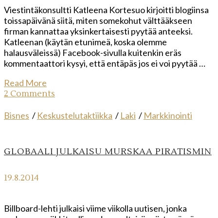
Viestintäkonsultti Katleena Kortesuo kirjoitti blogiinsa
toissapäivänä siitä, miten somekohut välttääkseen
firman kannattaa yksinkertaisesti pyytää anteeksi.
Katleenan (käytän etunimeä, koska olemme
halausväleissä) Facebook-sivulla kuitenkin eräs
kommentaattori kysyi, että entäpäs jos ei voi pyytää …
Read More
2 Comments
Bisnes
/
Keskustelutaktiikka
/
Laki
/
Markkinointi
GLOBAALI JULKAISU MURSKAA PIRATISMIN
19.8.2014
Billboard-lehti julkaisi viime viikolla uutisen, jonka