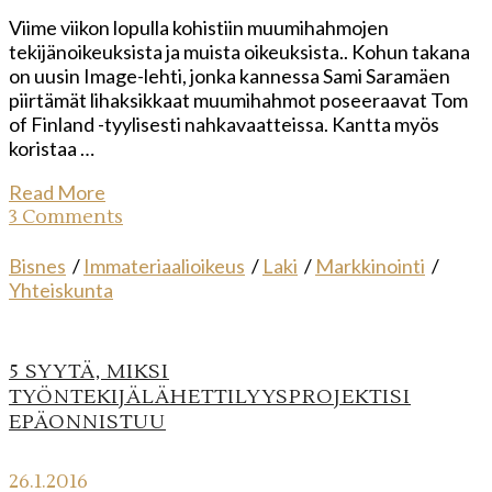
Viime viikon lopulla kohistiin muumihahmojen
tekijänoikeuksista ja muista oikeuksista.. Kohun takana
on uusin Image-lehti, jonka kannessa Sami Saramäen
piirtämät lihaksikkaat muumihahmot poseeraavat Tom
of Finland -tyylisesti nahkavaatteissa. Kantta myös
koristaa …
Read More
3 Comments
Bisnes
/
Immateriaalioikeus
/
Laki
/
Markkinointi
/
Yhteiskunta
5 SYYTÄ, MIKSI
TYÖNTEKIJÄLÄHETTILYYSPROJEKTISI
EPÄONNISTUU
26.1.2016