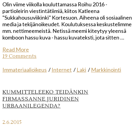
Olin viime viikolla kouluttamassa Roihu 2016 -
partioleirin viestintätiimiä, kiitos Katleena
"Sukkahousuviikinki" Kortesuon. Aiheena oli sosiaalinen
media ja tekijänoikeudet. Koulutuksessa keskustelimme
mm. nettimeemeistä. Netissä meemi kiteytyy yleensä
komboon hassu kuva - hassu kuvateksti, jota sitten …
Read More
19 Comments
Immateriaalioikeus
/
Internet
/
Laki
/
Markkinointi
KUMMITTELEEKO TEIDÄNKIN
FIRMASSANNE JURIDINEN
URBAANILEGENDA?
2.6.2015